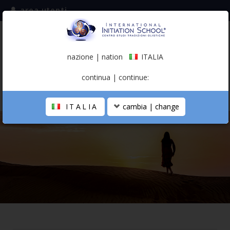
area utenti
iscriviti alla mailing list
ITALIA
(italiano)
nazione | nation
ITALIA
0,00 €
continua | continue:
ITALIA
cambia | change
LA SCUOLA
PERCORSO PERSONALE
PROFESSIONISTA OLISTICO
CALENDARIO
CONTATTI
SHOP