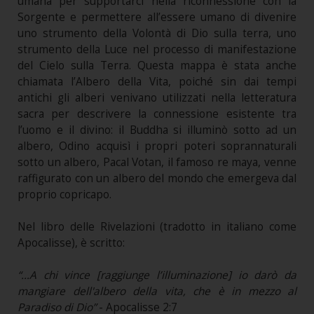
umana per supportarci nella riconnessione con la
Sorgente e permettere all’essere umano di divenire
uno strumento della Volontà di Dio sulla terra, uno
strumento della Luce nel processo di manifestazione
del Cielo sulla Terra. Questa mappa è stata anche
chiamata l’Albero della Vita, poiché sin dai tempi
antichi gli alberi venivano utilizzati nella letteratura
sacra per descrivere la connessione esistente tra
l’uomo e il divino: il Buddha si illuminò sotto ad un
albero, Odino acquisì i propri poteri soprannaturali
sotto un albero, Pacal Votan, il famoso re maya, venne
raffigurato con un albero del mondo che emergeva dal
proprio copricapo.
Nel libro delle Rivelazioni (tradotto in italiano come
Apocalisse), è scritto:
“…A chi vince [raggiunge l’illuminazione] io darò da
mangiare dell'albero della vita, che è in mezzo al
Paradiso di Dio”
- Apocalisse 2:7