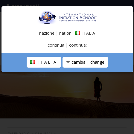
area utenti
iscriviti alla mailing list
ITALIA
(italiano)
nazione | nation
ITALIA
0,00 €
continua | continue:
ITALIA
cambia | change
LA SCUOLA
PERCORSO PERSONALE
PROFESSIONISTA OLISTICO
CALENDARIO
CONTATTI
SHOP
CALENDARIO
>
SEMINARI
>