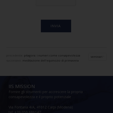
precedente:
pitagora: i numeri come consapevolezza
seminari
successivo:
meditazione dell'equinozio di primavera
IIS MISSION
Fornire gli strumenti per accrescere la propria
consapevolezza e il proprio potenziale
Via Fontana 4/A, 41012 Carpi (Modena)
tel: +39 059 686147