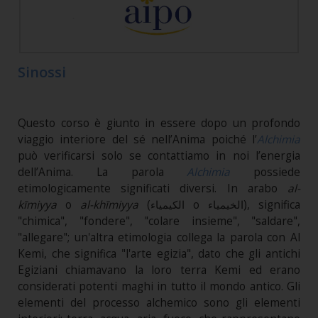
Sinossi
Questo corso è giunto in essere dopo un profondo
viaggio interiore del sé nell’Anima poiché l’
Alchimia
può verificarsi solo se contattiamo in noi l’energia
dell’Anima. La parola
Alchimia
possiede
etimologicamente significati diversi. In arabo
al-
kīmiyya
o
al-khīmiyya
(الكيمياء o الخيمياء), significa
"chimica", "fondere", "colare insieme", "saldare",
"allegare"; un'altra etimologia collega la parola con Al
Kemi, che significa "l'arte egizia", dato che gli antichi
Egiziani chiamavano la loro terra Kemi ed erano
considerati potenti maghi in tutto il mondo antico. Gli
elementi del processo alchemico sono gli elementi