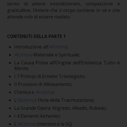
senso di amore incondizionato, compassione e
gratitudine, l’Amore che il corpo contiene in sé e che
attende solo di essere rivelato.
CONTENUTI DELLA PARTE 1
Introduzione all’
Alchimia
;
Alchimia
Materiale e Spirituale;
La Causa Prima all’Origine dell’Esistenza: Tutto è
Mente;
I 7 Principi di Ermete Trismegisto;
Il Processo di Allineamento;
Chimica e
Alchimia
;
L’
Alchimia
: l’Arte della Trasmutazione;
La Grande Opera: Nigredo, Albedo, Rubedo;
I 4 Elementi Alchemici;
L’
Alchimia
Interiore e la SQ;