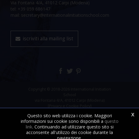
Via Fontana 4/A, 41012 Carpi (Modena)
tel: +39 059 686147
mail: secretary@internationalinitiationschool.com
iscriviti alla mailing list
Copyright © 2018-2026 International Initiation
School
via Fontana 4/A, 41012 Carpi (Modena)
[Privacy e Cookie Policy]
x
Questo sito web utilizza i cookie. Maggiori
informazioni sui cookie sono disponibili a
questo
link
. Continuando ad utilizzare questo sito si
acconsente all'utilizzo dei cookie durante la
navigazione.