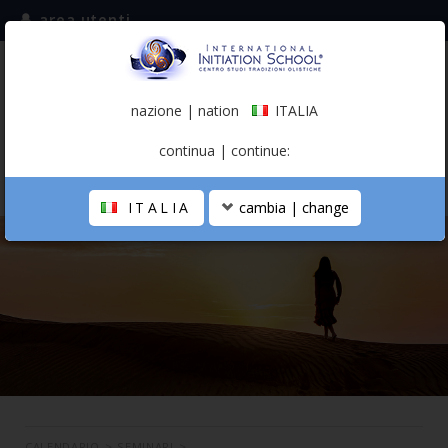
area utenti
iscriviti alla mailing list
ITALIA
(italiano)
nazione | nation
ITALIA
0,00 €
continua | continue:
ITALIA
cambia | change
LA SCUOLA
PERCORSO PERSONALE
PROFESSIONISTA OLISTICO
CALENDARIO
CONTATTI
SHOP
CALENDARIO
>
SEMINARI
>