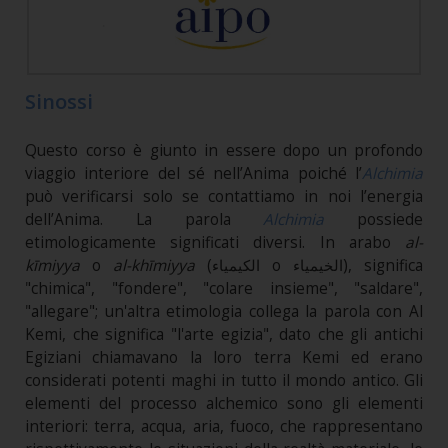
Sinossi
Questo corso è giunto in essere dopo un profondo
viaggio interiore del sé nell’Anima poiché l’
Alchimia
può verificarsi solo se contattiamo in noi l’energia
dell’Anima. La parola
Alchimia
possiede
etimologicamente significati diversi. In arabo
al-
kīmiyya
o
al-khīmiyya
(الكيمياء o الخيمياء), significa
"chimica", "fondere", "colare insieme", "saldare",
"allegare"; un'altra etimologia collega la parola con Al
Kemi, che significa "l'arte egizia", dato che gli antichi
Egiziani chiamavano la loro terra Kemi ed erano
considerati potenti maghi in tutto il mondo antico. Gli
elementi del processo alchemico sono gli elementi
interiori: terra, acqua, aria, fuoco, che rappresentano