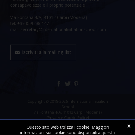
consapevolezza e il proprio potenziale
Via Fontana 4/A, 41012 Carpi (Modena)
tel: +39 059 686147
mail: secretary@internationalinitiationschool.com
iscriviti alla mailing list
Copyright © 2018-2026 International Initiation
School
via Fontana 4/A, 41012 Carpi (Modena)
[Privacy e Cookie Policy]
x
Questo sito web utilizza i cookie. Maggiori
informazioni sui cookie sono disponibili a
questo