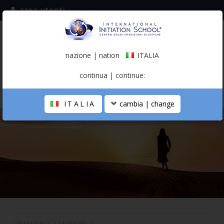
area utenti
iscriviti alla mailing list
ITALIA
(italiano)
nazione | nation
ITALIA
0,00 €
continua | continue:
ITALIA
cambia | change
LA SCUOLA
PERCORSO PERSONALE
PROFESSIONISTA OLISTICO
CALENDARIO
CONTATTI
SHOP
CALENDARIO
>
SEMINARI
>