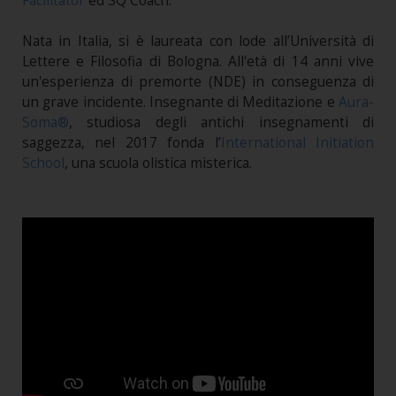
Facilitator
ed SQ Coach.
Nata in Italia, si è laureata con lode all’Università di
Lettere e Filosofia di Bologna. All'età di 14 anni vive
un'esperienza di premorte (NDE) in conseguenza di
un grave incidente. Insegnante di Meditazione e
Aura-
Soma®
, studiosa degli antichi insegnamenti di
saggezza, nel 2017 fonda l’
International Initiation
School
, una scuola olistica misterica.