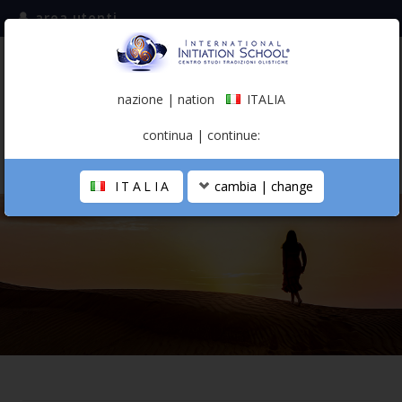
area utenti
iscriviti alla mailing list
ITALIA
(italiano)
nazione | nation
ITALIA
0,00 €
continua | continue:
ITALIA
cambia | change
LA SCUOLA
PERCORSO PERSONALE
PROFESSIONISTA OLISTICO
CALENDARIO
CONTATTI
SHOP