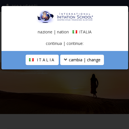
area utenti
iscriviti alla mailing list
ITALIA
(italiano)
nazione | nation
ITALIA
0,00 €
continua | continue:
ITALIA
cambia | change
LA SCUOLA
PERCORSO PERSONALE
PROFESSIONISTA OLISTICO
CALENDARIO
CONTATTI
SHOP