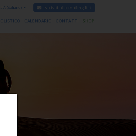
ALIA
(italiano)
iscriviti alla mailing list
 OLISTICO
CALENDARIO
CONTATTI
SHOP