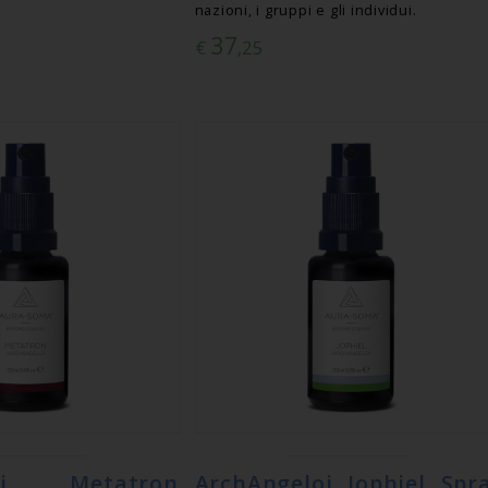
nazioni, i gruppi e gli individui.
37
€
,25
loi Metatron
ArchAngeloi Jophiel Spr