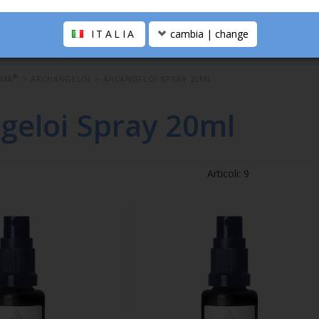
ITALIA
cambia | change
®
OMA
>
ARCHANGELOI
>
ARCANGELOI SPRAY 20ML
geloi Spray 20ml
Articoli: 9