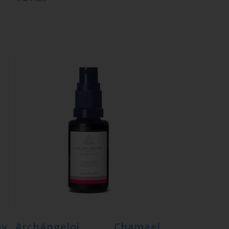
ay
ArchAngeloi Chamael