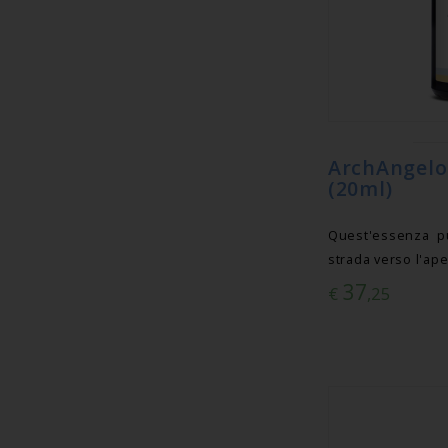
ArchAngelo
(20ml)
Quest'essenza pu
strada verso l'ape
37
€
,25