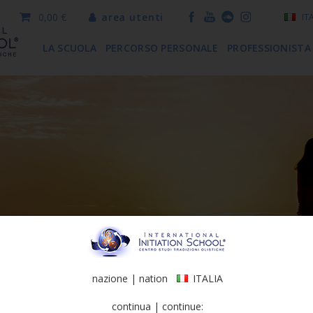
0,00 €
area utenti
IT
LA SCUOLA
PERCORSO PERSONALE
PROFESSIONISTA
nazione | nation
ITALIA
continua | continue: