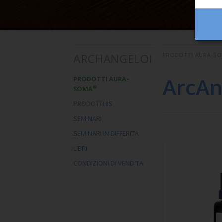
ARCHANGELOI
PRODOTTI AURA-S
ArcAn
PRODOTTI AURA-
®
SOMA
PRODOTTI IIS
SEMINARI
SEMINARI IN DIFFERITA
LIBRI
CONDIZIONI DI VENDITA