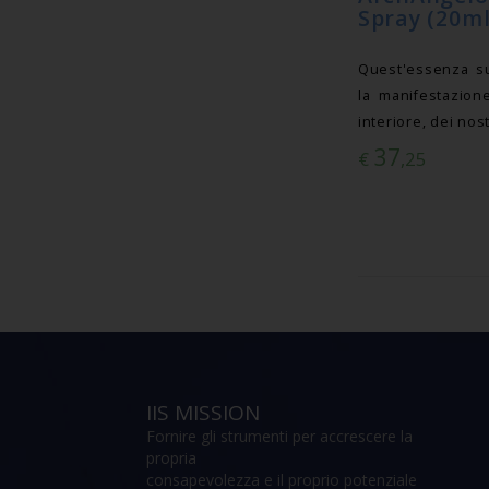
Spray (20ml
Quest'essenza su
la manifestazion
interiore, dei nost
37
€
,25
IIS MISSION
Fornire gli strumenti per accrescere la
propria
consapevolezza e il proprio potenziale