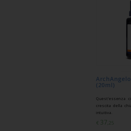
ArchAngel
(20ml)
Quest'essenza ci
crescita della ch
intuitiva.
37
€
,25