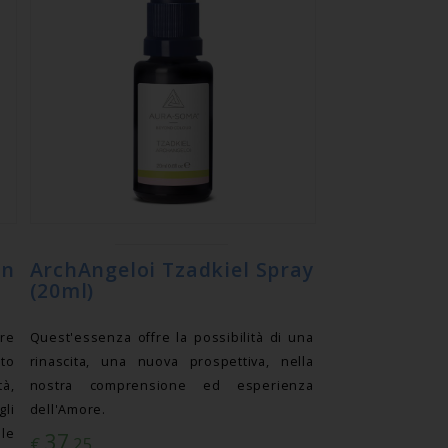
on
ArchAngeloi Tzadkiel Spray
(20ml)
are
Quest'essenza offre la possibilità di una
to
rinascita, una nuova prospettiva, nella
à,
nostra comprensione ed esperienza
gli
dell'Amore.
 le
37
€
,25