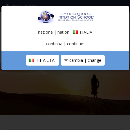
area utenti
iscriviti alla mailing list
ITALIA
(italiano)
nazione | nation
ITALIA
0,00 €
continua | continue:
ITALIA
cambia | change
LA SCUOLA
PERCORSO PERSONALE
PROFESSIONISTA OLISTICO
CALENDARIO
CONTATTI
SHOP