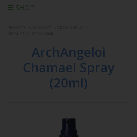
SHOP
®
PRODOTTI AURA-SOMA
®
PRODOTTI AURA-SOMA
>
ARCHANGELOI
>
PRODOTTI IIS
ARCANGELOI SPRAY 20ML
SEMINARI
ArchAngeloi
SEMINARI IN DIFFERITA
LIBRI
Chamael Spray
CONDIZIONI DI VENDITA
(20ml)