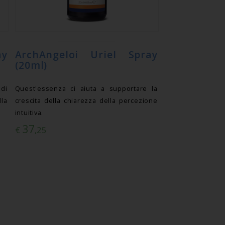
ay
ArchAngeloi Uriel Spray
(20ml)
 di
Quest'essenza ci aiuta a supportare la
la
crescita della chiarezza della percezione
intuitiva.
37
€
,25