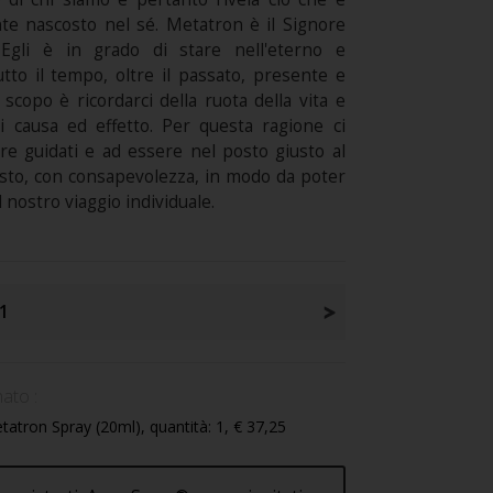
e nascosto nel sé. Metatron è il Signore
Egli è in grado di stare nell'eterno e
tto il tempo, oltre il passato, presente e
o scopo è ricordarci della ruota della vita e
di causa ed effetto. Per questa ragione ci
re guidati e ad essere nel posto giusto al
to, con consapevolezza, in modo da poter
 nostro viaggio individuale.
1
ato :
atron Spray (20ml), quantità: 1, € 37,25