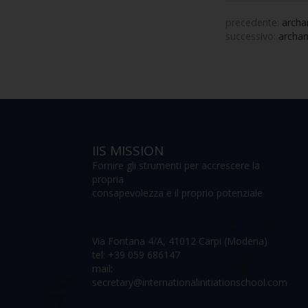
precedente:
archa
successivo:
archan
IIS MISSION
Fornire gli strumenti per accrescere la
propria
consapevolezza e il proprio potenziale
Via Fontana 4/A, 41012 Carpi (Modena)
tel: +39 059 686147
mail:
secretary@internationalinitiationschool.com