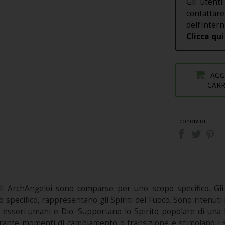
Gli utenti
contatt
dell’Intern
Clicca qui
AGG
CAR
condividi
i ArchAngeloi sono comparse per uno scopo specifico. Gli
llo specifico, rappresentano gli Spiriti del Fuoco. Sono ritenu
li esseri umani e Dio. Supportano lo Spirito popolare di una
durante momenti di cambiamento o transizione e stimolano i s