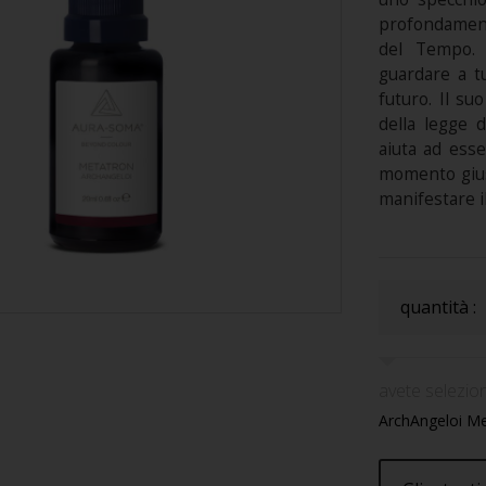
profondament
del Tempo. 
guardare a tu
futuro. Il su
della legge 
aiuta ad esse
momento gius
manifestare il
quantità :
avete selezion
ArchAngeloi Met