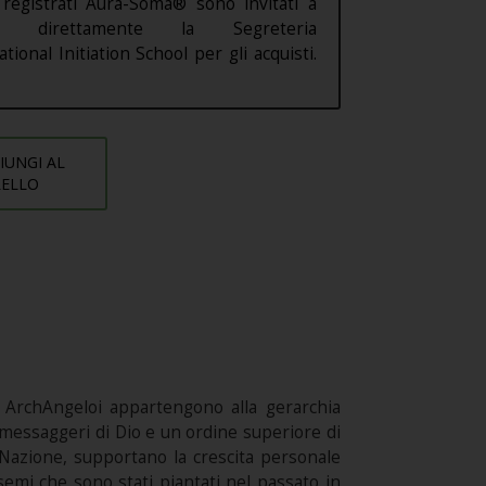
 registrati Aura-Soma® sono invitati a
are direttamente la Segreteria
ational Initiation School per gli acquisti.
IUNGI AL
RELLO
 ArchAngeloi appartengono alla gerarchia
ti messaggeri di Dio e un ordine superiore di
 Nazione, supportano la crescita personale
emi che sono stati piantati nel passato in