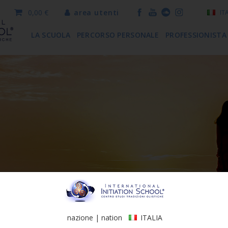
0,00 €
area utenti
IT
LA SCUOLA
PERCORSO PERSONALE
PROFESSIONISTA
nazione | nation
ITALIA