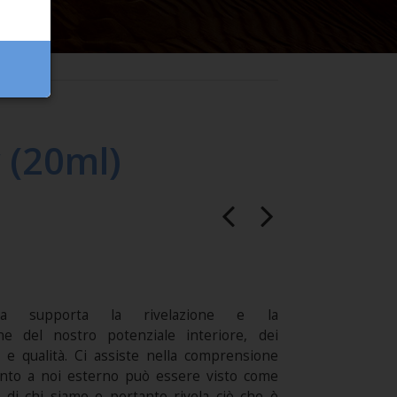
 (20ml)
nza supporta la rivelazione e la
ne del nostro potenziale interiore, dei
i e qualità. Ci assiste nella comprensione
nto a noi esterno può essere visto come
 di chi siamo e pertanto rivela ciò che è