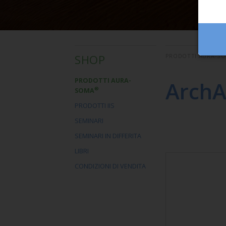
SHOP
PRODOTTI AURA-S
PRODOTTI AURA-
ArchA
®
SOMA
PRODOTTI IIS
SEMINARI
SEMINARI IN DIFFERITA
LIBRI
CONDIZIONI DI VENDITA