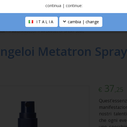
continua | continue:
ITALIA
cambia | change
®
OMA
>
ARCHANGELOI
>
ARCANGELOI SPRAY 20ML
ngeloi Metatron Spray
37
,25
€
Quest'esse
manifestazio
nostri talent
che ogni eve
uno specchio