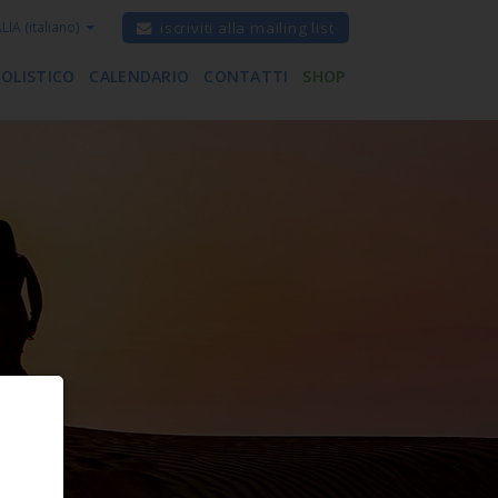
ALIA
(italiano)
iscriviti alla mailing list
 OLISTICO
CALENDARIO
CONTATTI
SHOP