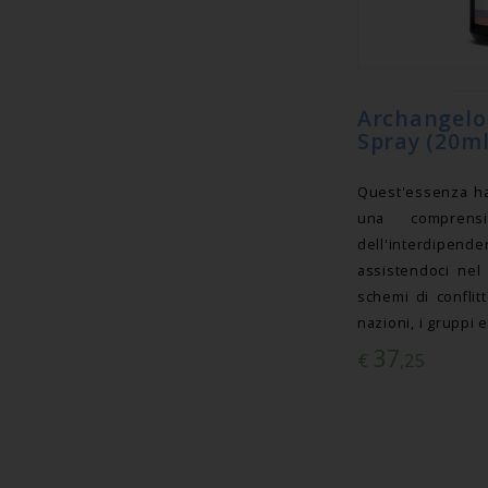
Archangel
Spray (20ml
Quest'essenza ha
una comprensi
dell'interdipend
assistendoci nel 
schemi di conflit
nazioni, i gruppi e 
37
€
,25