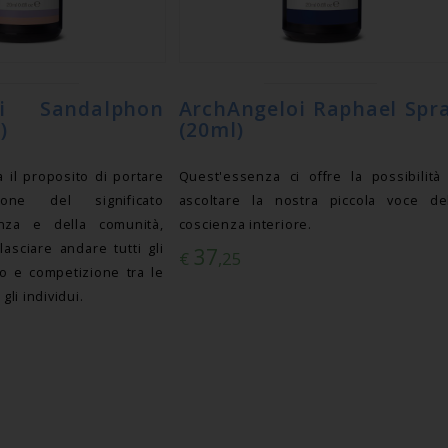
oi Sandalphon
ArchAngeloi Raphael Spr
)
(20ml)
 il proposito di portare
Quest'essenza ci offre la possibilità
one del significato
ascoltare la nostra piccola voce del
enza e della comunità,
coscienza interiore.
lasciare andare tutti gli
37
€
,25
to e competizione tra le
gli individui.