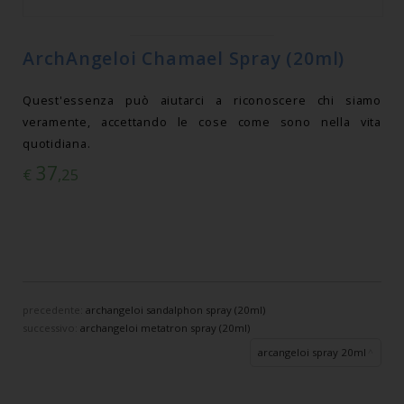
ArchAngeloi Chamael Spray (20ml)
Quest'essenza può aiutarci a riconoscere chi siamo
veramente, accettando le cose come sono nella vita
quotidiana.
37
€
,25
precedente:
archangeloi sandalphon spray (20ml)
successivo:
archangeloi metatron spray (20ml)
arcangeloi spray 20ml