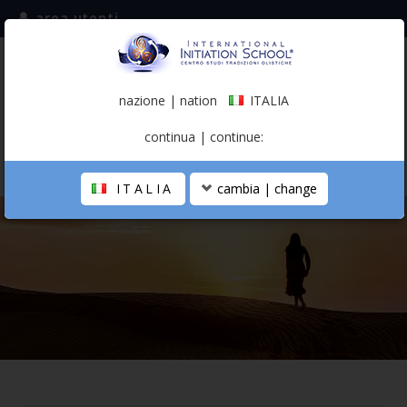
area utenti
iscriviti alla mailing list
ITALIA
(italiano)
nazione | nation
ITALIA
0,00 €
continua | continue:
ITALIA
cambia | change
LA SCUOLA
PERCORSO PERSONALE
PROFESSIONISTA OLISTICO
CALENDARIO
CONTATTI
SHOP