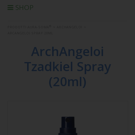
SHOP
®
PRODOTTI AURA-SOMA
®
PRODOTTI AURA-SOMA
>
ARCHANGELOI
>
PRODOTTI IIS
ARCANGELOI SPRAY 20ML
SEMINARI
ArchAngeloi
SEMINARI IN DIFFERITA
LIBRI
Tzadkiel Spray
CONDIZIONI DI VENDITA
(20ml)