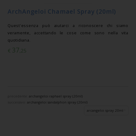
ArchAngeloi Chamael Spray (20ml)
Quest'essenza può aiutarci a riconoscere chi siamo
veramente, accettando le cose come sono nella vita
quotidiana.
37
€
,25
precedente:
archangeloi raphael spray (20ml)
successivo:
archangeloi sandalphon spray (20ml)
arcangeloi spray 20ml