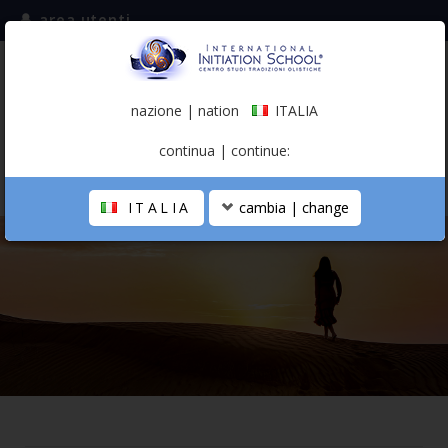
area utenti
iscriviti alla mailing list
ITALIA
(italiano)
nazione | nation
ITALIA
0,00 €
continua | continue:
ITALIA
cambia | change
LA SCUOLA
PERCORSO PERSONALE
PROFESSIONISTA OLISTICO
CALENDARIO
CONTATTI
SHOP