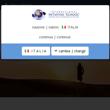
area utenti
iscriviti alla mailing list
ITALIA
(italiano)
nazione | nation
ITALIA
0,00 €
continua | continue:
ITALIA
cambia | change
LA SCUOLA
PERCORSO PERSONALE
PROFESSIONISTA OLISTICO
CALENDARIO
CONTATTI
SHOP