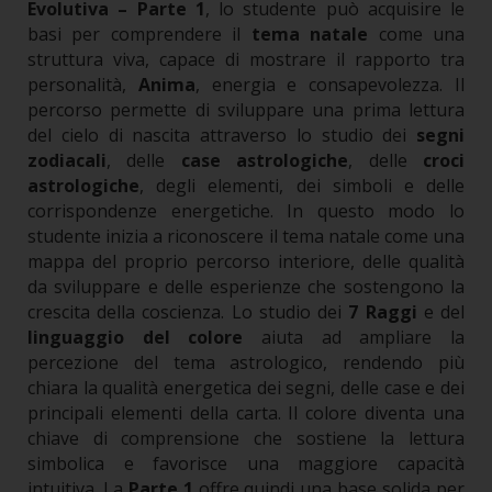
Evolutiva – Parte 1
, lo studente può acquisire le
basi per comprendere il
tema natale
come una
struttura viva, capace di mostrare il rapporto tra
personalità,
Anima
, energia e consapevolezza.
Il
percorso permette di sviluppare una prima lettura
del cielo di nascita attraverso lo studio dei
segni
zodiacali
, delle
case astrologiche
, delle
croci
astrologiche
, degli elementi, dei simboli e delle
corrispondenze energetiche. In questo modo lo
studente inizia a riconoscere il tema natale come una
mappa del proprio percorso interiore, delle qualità
da sviluppare e delle esperienze che sostengono la
crescita della coscienza.
Lo studio dei
7 Raggi
e del
linguaggio del colore
aiuta ad ampliare la
percezione del tema astrologico, rendendo più
chiara la qualità energetica dei segni, delle case e dei
principali elementi della carta. Il colore diventa una
chiave di comprensione che sostiene la lettura
simbolica e favorisce una maggiore capacità
intuitiva. La
Parte 1
offre quindi una base solida per