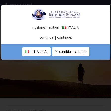
area utenti
iscriviti alla mailing list
ITALIA
(italiano)
nazione | nation
ITALIA
0,00 €
continua | continue:
ITALIA
cambia | change
LA SCUOLA
PERCORSO PERSONALE
PROFESSIONISTA OLISTICO
CALENDARIO
CONTATTI
SHOP
CALENDARIO
>
SEMINARI
>