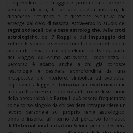
comprendere con maggiore profondità il proprio
percorso di vita, le proprie qualità interiori, le
dinamiche ricorrenti e la direzione evolutiva che
emerge dal cielo di nascita. Attraverso lo studio dei
segni zodiacali
, delle
case astrologiche
, delle
croci
astrologiche
, dei
7 Raggi
e del
linguaggio del
colore
, lo studente viene introdotto a una lettura più
ampia del tema, in cui ogni elemento diventa parte
del viaggio dell’Anima attraverso l’esperienza.
Il
percorso è adatto anche a chi già conosce
l’astrologia e desidera approfondirla da una
prospettiva più interiore, simbolica ed evolutiva,
imparando a leggere il
tema natale esoterico
come
mappa di coscienza e non soltanto come descrizione
della personalità.
La
Parte 1
può essere frequentata
come corso singolo da chi desidera intraprendere un
lavoro personale sul proprio tema astrologico,
oppure inserita all’interno del percorso formativo
dell’
International Initiation School
per chi desidera
sviluppare competenze nell’ambito delle
discipline