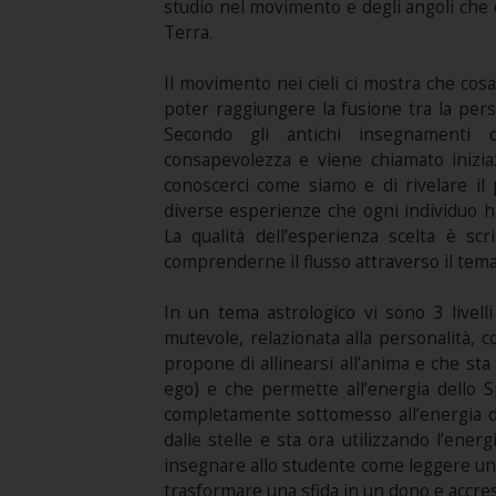
studio nel movimento e degli angoli che o
Terra.
Il movimento nei cieli ci mostra che cos
poter raggiungere la fusione tra la perso
Secondo gli antichi insegnamenti 
consapevolezza e viene chiamato iniziazi
conoscerci come siamo e di rivelare il
diverse esperienze che ogni individuo ha
La qualità dell’esperienza scelta è sc
comprenderne il flusso attraverso il tema 
In un tema astrologico vi sono 3 livelli
mutevole, relazionata alla personalità, co
propone di allinearsi all’anima e che st
ego) e che permette all’energia dello Sp
completamente sottomesso all’energia dell
dalle stelle e sta ora utilizzando l’ener
insegnare allo studente come leggere un 
trasformare una sfida in un dono e accre