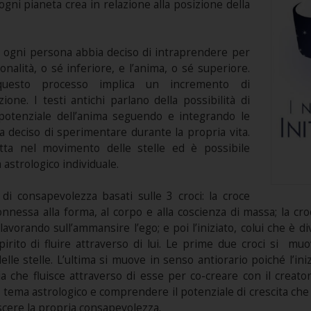
gni pianeta crea in relazione alla posizione della
a ogni persona abbia deciso di intraprendere per
nalità, o sé inferiore, e l’anima, o sé superiore.
questo processo implica un incremento di
one. I testi antichi parlano della possibilità di
 potenziale dell’anima seguendo e integrando le
 deciso di sperimentare durante la propria vita.
ritta nel movimento delle stelle ed è possibile
astrologico individuale.
 di consapevolezza basati sulle 3 croci: la croce
nnessa alla forma, al corpo e alla coscienza di massa; la croc
a lavorando sull’ammansire l’ego; e poi l’iniziato, colui che 
irito di fluire attraverso di lui. Le prime due croci si muo
e stelle. L’ultima si muove in senso antiorario poiché l’iniz
gia che fluisce attraverso di esse per co-creare con il creator
tema astrologico e comprendere il potenziale di crescita che
scere la propria consapevolezza.