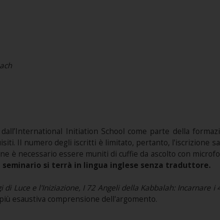
oach
all’International Initiation School come parte della formazio
ti. Il numero degli iscritti è limitato, pertanto, l'iscrizione 
one è necessario essere muniti di cuffie da ascolto con microf
seminario si terrà in lingua inglese senza traduttore.
i di Luce e l'Iniziazione, I 72 Angeli della Kabbalah: Incarnare i 
na più esaustiva comprensione dell'argomento.