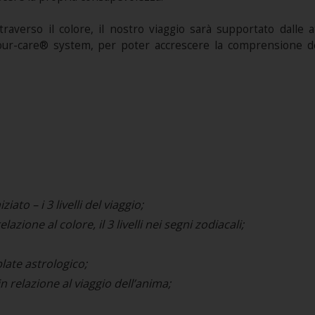
averso il colore, il nostro viaggio sarà supportato dalle at
lour-care® system, per poter accrescere la comprensione de
iato – i 3 livelli del viaggio;
lazione al colore, il 3 livelli nei segni zodiacali;
late astrologico;
 relazione al viaggio dell’anima;