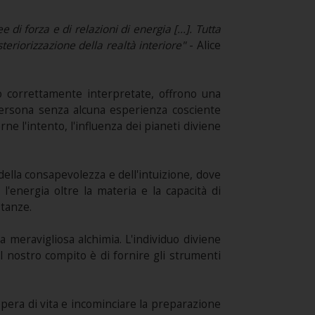
di forza e di relazioni di energia [...]. Tutta
steriorizzazione della realtà interiore"
- Alice
no correttamente interpretate, offrono una
 persona senza alcuna esperienza cosciente
e l'intento, l'influenza dei pianeti diviene
 della consapevolezza e dell'intuizione, dove
l'energia oltre la materia e la capacità di
stanze.
a meravigliosa alchimia. L'individuo diviene
il nostro compito è di fornire gli strumenti
pera di vita e incominciare la preparazione