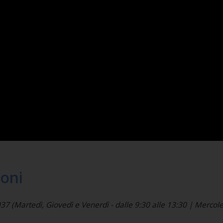
ioni
(Martedì, Giovedì e Venerdì - dalle 9:30 alle 13:30 | Mercoled