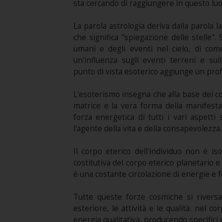
sta cercando di raggiungere in questo lu
La parola astrologia deriva dalla parola l
che significa "spiegazione delle stelle". S
umani e degli eventi nel cielo, di come
un'influenza sugli eventi terreni e sull
punto di vista esoterico aggiunge un prof
L'esoterismo insegna che alla base del cor
matrice e la vera forma della manifesta
forza energetica di tutti i vari aspett
l'agente della vita e della consapevolezza.
Il corpo eterico dell'individuo non è i
costitutiva del corpo eterico planetario e
è una costante circolazione di energie e 
Tutte queste forze cosmiche si riversan
esteriore, le attività e le qualità. nel
energia qualitativa, producendo specifici e