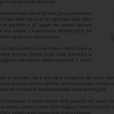
ogo in questo punto del tempo.
atina astrologia, che origina dal greco ἀστρολογία,
i tratta della ricerca di un significato degli affari
 le posizioni e gli aspetti dei pianeti abbiano
e vite umane. L'esplorazione dell'astrologia dal
ondo significato a questa ricerca.
po fisico esiste un corso vitale o eterico che è la
zione esterna. Questo corpo vitale trasmette la
i soggettivi alla nostra natura umana ed è anche
solato e separato, ma è una parte integrante del corpo ete
 parte del corpo eterico del Sole, del sistema solare e delle co
forze che formano le fondamenta delle teorie astrologiche.
o attraverso il corpo eterico della persona nel piano fisi
 corpo eterico umano vi sono sette maggiori centri energetici,
ffetti, influenzando l'evoluzione di ogni individuo.