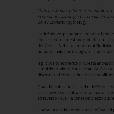
"Non posso non reiterare fortemente la costa
la storia dell'astrologia è, in realtà, la s
Bailey Esoteric Psychology
Le influenze planetarie indicano l'anda
indicazione del destino e del fato dell
dell'Anima. Nel momento in cui l'individu
un potenziale per risvegliare le possibili
Il proposito esoterico di questa antica sc
l'intuizione viene considerata la facolt
discernere l'inizio, la fine e i probabili 
Quando l'intuizione a livello dell'Anima 
consapevole del fatto che l'anima è l'int
attraverso i quali la consapevolezza può 
Una volta che la personalità è infusa de