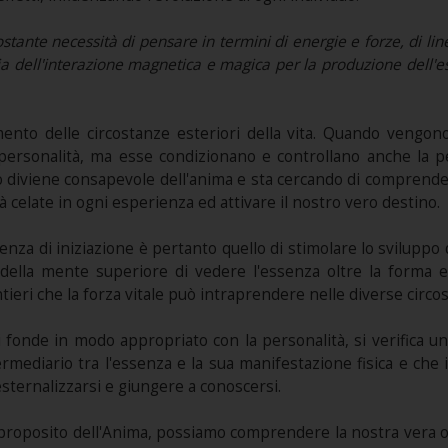
nte necessità di pensare in termini di energie e forze, di linee 
toria dell'interazione magnetica e magica per la produzione dell'e
mento delle circostanze esteriori della vita. Quando vengo
a personalità, ma esse condizionano e controllano anche la
o diviene consapevole dell'anima e sta cercando di comprendern
tà celate in ogni esperienza ed attivare il nostro vero destino.
ienza di iniziazione è pertanto quello di stimolare lo sviluppo
à della mente superiore di vedere l'essenza oltre la forma e 
sentieri che la forza vitale può intraprendere nelle diverse circo
si fonde in modo appropriato con la personalità, si verifica un
ermediario tra l'essenza e la sua manifestazione fisica e che 
esternalizzarsi e giungere a conoscersi.
l proposito dell'Anima, possiamo comprendere la nostra vera o