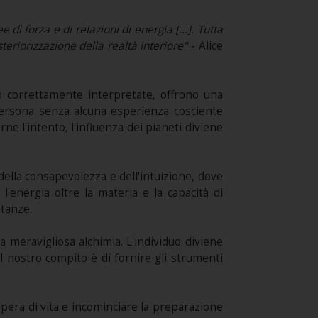
di forza e di relazioni di energia [...]. Tutta
steriorizzazione della realtà interiore"
- Alice
no correttamente interpretate, offrono una
 persona senza alcuna esperienza cosciente
e l'intento, l'influenza dei pianeti diviene
 della consapevolezza e dell'intuizione, dove
l'energia oltre la materia e la capacità di
stanze.
a meravigliosa alchimia. L'individuo diviene
il nostro compito è di fornire gli strumenti
pera di vita e incominciare la preparazione