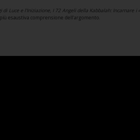
i di Luce e l'Iniziazione, I 72 Angeli della Kabbalah: Incarnare i 
na più esaustiva comprensione dell'argomento.