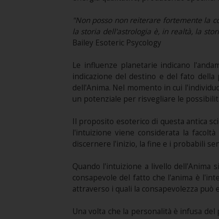
"Non posso non reiterare fortemente la costa
la storia dell'astrologia è, in realtà, la s
Bailey Esoteric Psycology
Le influenze planetarie indicano l'anda
indicazione del destino e del fato dell
dell'Anima. Nel momento in cui l'individu
un potenziale per risvegliare le possibili
Il proposito esoterico di questa antica sc
l'intuizione viene considerata la facolt
discernere l'inizio, la fine e i probabili 
Quando l'intuizione a livello dell'Anima 
consapevole del fatto che l'anima è l'int
attraverso i quali la consapevolezza può 
Una volta che la personalità è infusa de