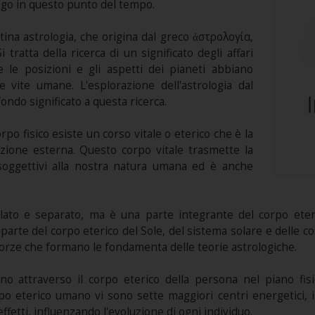
ogo in questo punto del tempo.
atina astrologia, che origina dal greco ἀστρολογία,
i tratta della ricerca di un significato degli affari
 le posizioni e gli aspetti dei pianeti abbiano
e vite umane. L'esplorazione dell'astrologia dal
ondo significato a questa ricerca.
po fisico esiste un corso vitale o eterico che è la
zione esterna. Questo corpo vitale trasmette la
i soggettivi alla nostra natura umana ed è anche
solato e separato, ma è una parte integrante del corpo ete
 parte del corpo eterico del Sole, del sistema solare e delle co
forze che formano le fondamenta delle teorie astrologiche.
o attraverso il corpo eterico della persona nel piano fisi
 corpo eterico umano vi sono sette maggiori centri energetici,
ffetti, influenzando l'evoluzione di ogni individuo.