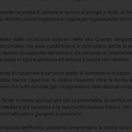
nte necessità di pensare in termini di energie e forze, di linee 
toria dell'interazione magnetica e magica per la produzione dell'e
mento delle circostanze esteriori della vita. Quando vengo
a personalità, ma esse condizionano e controllano anche la
o diviene consapevole dell'anima e sta cercando di comprendern
tà celate in ogni esperienza ed attivare il nostro vero destino.
ienza di iniziazione è pertanto quello di stimolare lo sviluppo
à della mente superiore di vedere l'essenza oltre la forma e 
sentieri che la forza vitale può intraprendere nelle diverse circo
si fonde in modo appropriato con la personalità, si verifica un
ermediario tra l'essenza e la sua manifestazione fisica e che 
esternalizzarsi e giungere a conoscersi.
l proposito dell'Anima, possiamo comprendere la nostra vera o