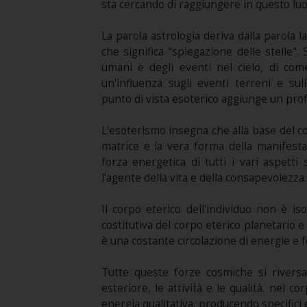
sta cercando di raggiungere in questo lu
La parola astrologia deriva dalla parola l
che significa "spiegazione delle stelle". S
umani e degli eventi nel cielo, di come
un'influenza sugli eventi terreni e sull
punto di vista esoterico aggiunge un prof
L'esoterismo insegna che alla base del cor
matrice e la vera forma della manifesta
forza energetica di tutti i vari aspett
l'agente della vita e della consapevolezza.
Il corpo eterico dell'individuo non è i
costitutiva del corpo eterico planetario e
è una costante circolazione di energie e 
Tutte queste forze cosmiche si riversan
esteriore, le attività e le qualità. nel
energia qualitativa, producendo specifici e