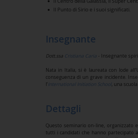
Il Centro della Galassia, il Super Cen
Il Punto di Sirio e i suoi significati.
Insegnante
Dott.ssa
Cristiana Caria
- Insegnante spir
Nata in Italia, si è laureata con lode al
conseguenza di un grave incidente. Ins
l’
International Initiation School
, una scuola 
Dettagli
Questo seminario on-line, organizzato e
tutti i candidati che hanno partecipato 