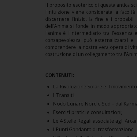
Il proposito esoterico di questa antica sc
l'intuizione viene considerata la facolt
discernere l'inizio, la fine e i probabil
dell'Anima si fonde in modo appropriato 
l'anima è l'intermediario tra l'essenza 
consapevolezza può esternalizzarsi e 
comprendere la nostra vera opera di vita
costruzione di un collegamento tra l'Anim
CONTENUTI:
La Rivoluzione Solare e il movimento 
I Transiti;
Nodo Lunare Nord e Sud – dal Karma
Esercizi pratici e consultazioni;
Le 4 Stelle Regali associate agli Arcan
I Punti Gandanta di trasformazione;