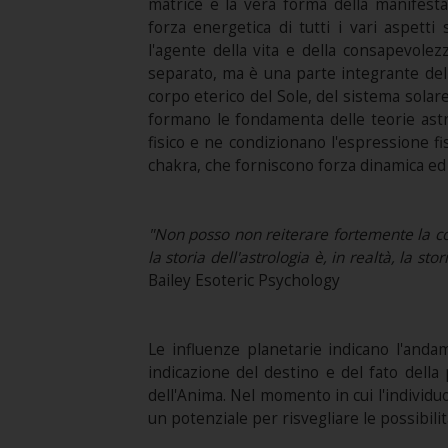
matrice e la vera forma della manifesta
forza energetica di tutti i vari aspett
l'agente della vita e della consapevolezz
separato, ma è una parte integrante del 
corpo eterico del Sole, del sistema solare
formano le fondamenta delle teorie astr
fisico e ne condizionano l'espressione fis
chakra, che forniscono forza dinamica ed e
"Non posso non reiterare fortemente la costa
la storia dell'astrologia è, in realtà, la s
Bailey Esoteric Psychology
Le influenze planetarie indicano l'anda
indicazione del destino e del fato dell
dell'Anima. Nel momento in cui l'individu
un potenziale per risvegliare le possibili