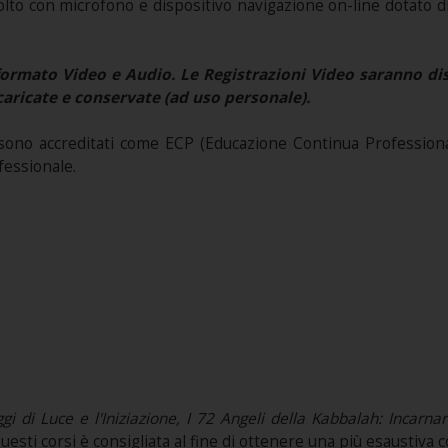
colto con microfono e dispositivo navigazione on-line dotato d
ormato Video e Audio. Le Registrazioni Video saranno disp
aricate e conservate (ad uso personale).
ono accreditati come ECP (Educazione Continua Professional
fessionale.
ggi di Luce e l'Iniziazione, I 72 Angeli della Kabbalah: Incarn
uesti corsi è consigliata al fine di ottenere una più esaustiv