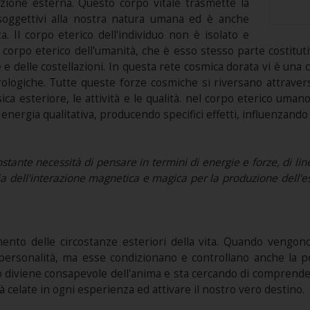
zione esterna. Questo corpo vitale trasmette la
i soggettivi alla nostra natura umana ed è anche
a. Il corpo eterico dell'individuo non è isolato e
corpo eterico dell'umanità, che è esso stesso parte costituti
 e delle costellazioni. In questa rete cosmica dorata vi è una
ologiche. Tutte queste forze cosmiche si riversano attravers
ica esteriore, le attività e le qualità. nel corpo eterico uman
nergia qualitativa, producendo specifici effetti, influenzando 
nte necessità di pensare in termini di energie e forze, di linee 
toria dell'interazione magnetica e magica per la produzione dell'e
mento delle circostanze esteriori della vita. Quando vengo
a personalità, ma esse condizionano e controllano anche la
o diviene consapevole dell'anima e sta cercando di comprendern
tà celate in ogni esperienza ed attivare il nostro vero destino.