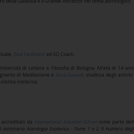
tro della Galassia e il Grande Attractor nel tema astrologico;
ituale,
Soul Facilitator
ed SQ Coach.
l’Università di Lettere e Filosofia di Bologna. All'età di 14 
egnante di Meditazione e
Aura-Soma®
, studiosa degli antic
olistica misterica.
 accreditato da
International Initiation School
come parte dell
al seminario
Astrologia Esoterica - Parte 1 e 2
. Il numero degli