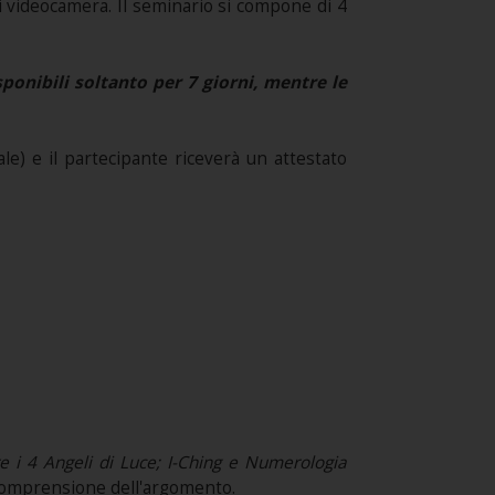
i videocamera. Il seminario si compone di 4
onibili soltanto per 7 giorni, mentre le
e) e il partecipante riceverà un attestato
are i 4 Angeli di Luce; I-Ching e Numerologia
a comprensione dell'argomento.