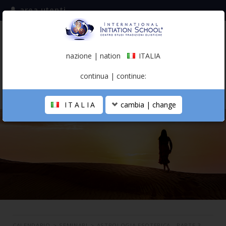
area utenti
iscriviti alla mailing list
ITALIA
(italiano)
nazione | nation
ITALIA
0,00 €
continua | continue:
ITALIA
cambia | change
LA SCUOLA
PERCORSO PERSONALE
PROFESSIONISTA OLISTICO
CALENDARIO
CONTATTI
SHOP
CALENDARIO
>
SEMINARI
>
ASTROLOGIA ESOTERICA - PARTE 3