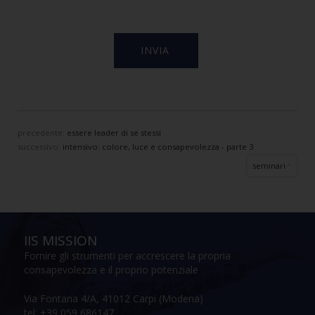
precedente:
essere leader di se stessi
successivo:
intensivo: colore, luce e consapevolezza - parte 3
seminari
IIS MISSION
Fornire gli strumenti per accrescere la propria
consapevolezza e il proprio potenziale
Via Fontana 4/A, 41012 Carpi (Modena)
tel: +39 059 686147