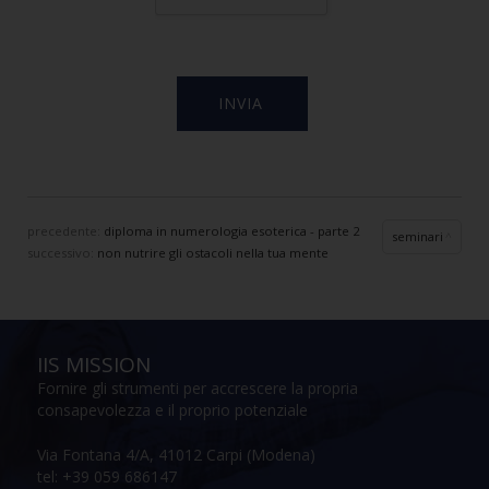
precedente:
diploma in numerologia esoterica - parte 2
seminari
successivo:
non nutrire gli ostacoli nella tua mente
IIS MISSION
Fornire gli strumenti per accrescere la propria
consapevolezza e il proprio potenziale
Via Fontana 4/A, 41012 Carpi (Modena)
tel: +39 059 686147