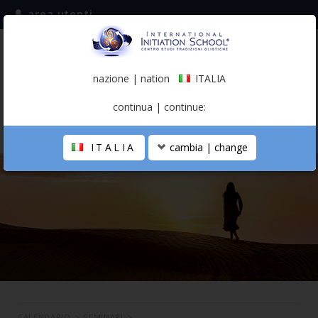
area utenti
iscriviti alla mailing list
ITALIA
(italiano)
nazione | nation
ITALIA
0,00 €
continua | continue:
ITALIA
cambia | change
LA SCUOLA
PERCORSO PERSONALE
PROFESSIONISTA OLISTICO
CALENDARIO
CONTATTI
SHOP
CALENDARIO
>
SEMINARI
>