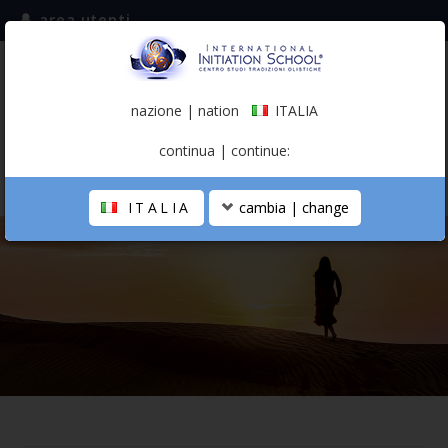
area utenti
iscriviti alla mailing list
ITALIA
(italiano)
nazione | nation
ITALIA
0,00 €
continua | continue:
ITALIA
cambia | change
LA SCUOLA
PERCORSO PERSONALE
PROFESSIONISTA OLISTICO
CALENDARIO
CONTATTI
SHOP