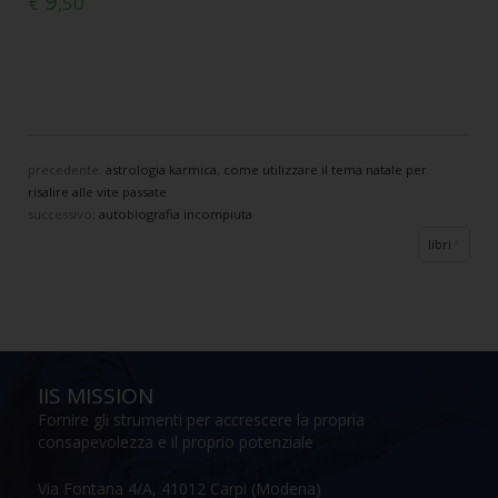
9
€
,50
precedente:
astrologia karmica. come utilizzare il tema natale per
risalire alle vite passate
successivo:
autobiografia incompiuta
libri
IIS MISSION
Fornire gli strumenti per accrescere la propria
consapevolezza e il proprio potenziale
Via Fontana 4/A, 41012 Carpi (Modena)