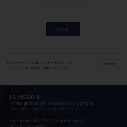
precedente:
i 7 raggi di luce e l’iniziazione
seminari
successivo:
astrologia esoterica - parte 1
IIS MISSION
Fornire gli strumenti per accrescere la propria
consapevolezza e il proprio potenziale
Via Fontana 4/A, 41012 Carpi (Modena)
tel: +39 059 686147