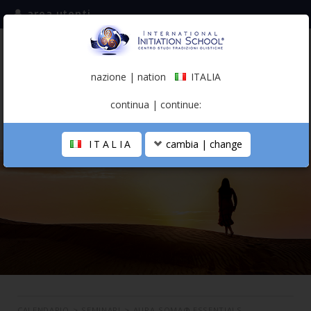
area utenti
iscriviti alla mailing list
ITALIA
(italiano)
nazione | nation
ITALIA
0,00 €
continua | continue:
ITALIA
cambia | change
LA SCUOLA
PERCORSO PERSONALE
PROFESSIONISTA OLISTICO
CALENDARIO
CONTATTI
SHOP
CALENDARIO
>
SEMINARI
>
AURA-SOMA® ESSENTIALS