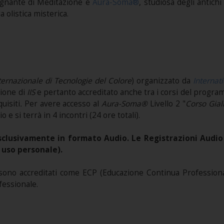
egnante di Meditazione e
Aura-Soma®
, studiosa degli antic
a olistica misterica.
ernazionale di Tecnologie del Colore
) organizzato da
Internati
ione di
IIS
e pertanto accreditato anche tra i corsi del progr
uisiti
.
Per avere accesso al
Aura-Soma®
Livello 2 "
Corso Gial
o e si terrà in 4 incontri (24 ore totali).
lusivamente in formato Audio. Le Registrazioni Audio sa
 uso personale).
ono accreditati come ECP (Educazione Continua Professional
fessionale.