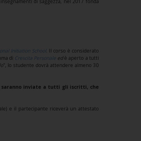
hi insegnamenti di saggezza, nel 2017 fonda
onal Initiation School
. Il corso è considerato
amma di
Crescita Personale
ed
è aperto a tutti
lo
", lo studente dovrà attendere almeno 30
ranno inviate a tutti gli iscritti, che
e) e il partecipante riceverà un attestato