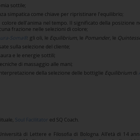
mia sottile;
nza simpatica come chiave per ripristinare l'equilibrio;
e colore dell'anima nel tempo. Il significato della posizione n
cuna frazione nelle selezioni di colore;
ura-Soma®
: gli oli, le
Equilibrium
, le
Pomander
, le
Quintess
te sulla selezione del cliente;
ura e le energie sottili;
ecniche di massaggio alle mani;
nterpretazione della selezione delle bottiglie
Equilibrium
di
ituale,
Soul Facilitator
ed SQ Coach.
l’Università di Lettere e Filosofia di Bologna. All'età di 14 