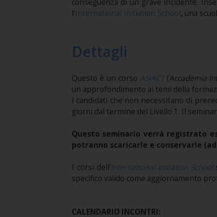
conseguenza di un grave incidente. Ins
l’
International Initiation School
, una scuol
Dettagli
Questo è un corso
ASIACT
(
Accademia Int
un approfondimento ai temi della formaz
i candidati che non necessitano di prereq
giorni dal termine del Livello 1. Il seminari
Questo seminario verrà registrato esc
potranno scaricarle e conservarle (ad
I corsi dell'
International Initiation School
s
specifico valido come aggiornamento pro
CALENDARIO INCONTRI: