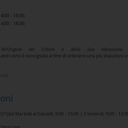
:00 - 18:00;
:00 - 18:00;
:
All’Origine del Colore e della Sua Vibrazion
uesti corsi è consigliata al fine di ottenere una più esaustiv
oma®
ioni
037
(dal Martedì al Giovedì, 9:00 - 15:00 | il Venerdì, 9:00 - 13:00).​​​​
school.com