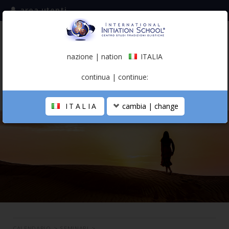
area utenti
iscriviti alla mailing list
ITALIA
(italiano)
nazione | nation
ITALIA
0,00 €
continua | continue:
ITALIA
cambia | change
LA SCUOLA
PERCORSO PERSONALE
PROFESSIONISTA OLISTICO
CALENDARIO
CONTATTI
SHOP
CALENDARIO
>
SEMINARI
>