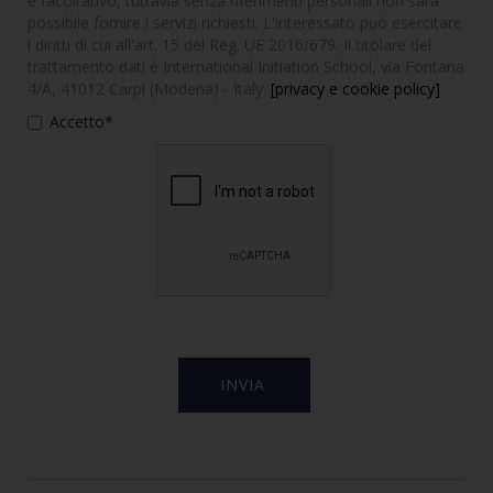
è facoltativo, tuttavia senza riferimenti personali non sarà
possibile fornire i servizi richiesti. L'interessato può esercitare
i diritti di cui all'art. 15 del Reg. UE 2016/679. Il titolare del
trattamento dati è International Initiation School, via Fontana
4/A, 41012 Carpi (Modena) - Italy.
[privacy e cookie policy]
Accetto*