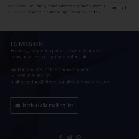
precedente:
soul/body consciousness alignment - parte 3
seminari
successivo:
diploma in numerologia esoterica - parte 2
IIS MISSION
Fornire gli strumenti per accrescere la propria
consapevolezza e il proprio potenziale
Via Fontana 4/A, 41012 Carpi (Modena)
tel: +39 059 686147
mail: secretary@internationalinitiationschool.com
iscriviti alla mailing list