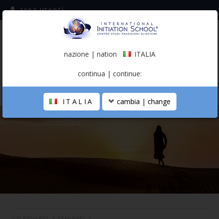
area utenti
iscriviti alla mailing list
ITALIA
(italiano)
nazione | nation
ITALIA
0,00 €
continua | continue:
ITALIA
cambia | change
LA SCUOLA
PERCORSO PERSONALE
PROFESSIONISTA OLISTICO
CALENDARIO
CONTATTI
SHOP
CALENDARIO
>
SEMINARI
>