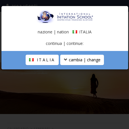
area utenti
iscriviti alla mailing list
ITALIA
(italiano)
nazione | nation
ITALIA
0,00 €
continua | continue:
ITALIA
cambia | change
LA SCUOLA
PERCORSO PERSONALE
PROFESSIONISTA OLISTICO
CALENDARIO
CONTATTI
SHOP
CALENDARIO
>
SEMINARI
>