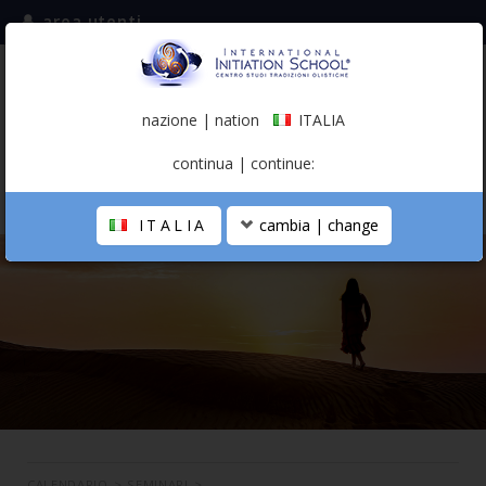
area utenti
iscriviti alla mailing list
ITALIA
(italiano)
nazione | nation
ITALIA
0,00 €
continua | continue:
ITALIA
cambia | change
LA SCUOLA
PERCORSO PERSONALE
PROFESSIONISTA OLISTICO
CALENDARIO
CONTATTI
SHOP
CALENDARIO
>
SEMINARI
>