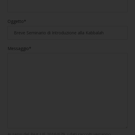
Oggetto*
Messaggio*
Ai sensi del Reg. UE 2016/679, i dati raccolti verranno