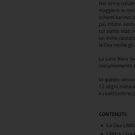
Nel tema natale 
maggiore la nost
schemi karmici p
più intimo sentir
cui siamo stati 
un esilio causat
la Dea recide gli
La Luna Nera toc
costantemente cr
In questo seminar
12 segni zodiac
e realizzazione 
CONTENUTI:
La Dea Lilith
Lilith e i Su