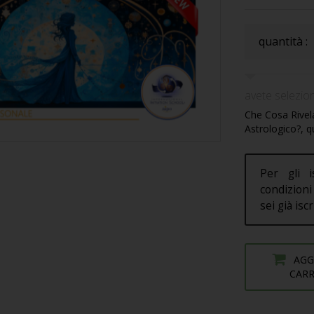
quantità :
avete selezion
Che Cosa Rivel
Astrologico?, q
Per gli i
condizioni 
sei già isc
AGG
CAR