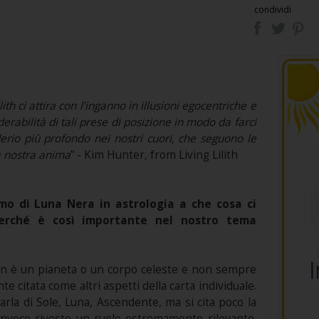
condividi
th ci attira con l’inganno in illusioni egocentriche e
derabilità di tali prese di posizione in modo da farci
erio più profondo nei nostri cuori, che seguono le
a nostra anima
” - Kim Hunter, from Living Lilith
o di Luna Nera in astrologia a che cosa ci
erché è così importante nel nostro tema
n è un pianeta o un corpo celeste e non sempre
e citata come altri aspetti della carta individuale.
arla di Sole, Luna, Ascendente, ma si cita poco la
nvece riveste un ruolo estremamente rilevante.