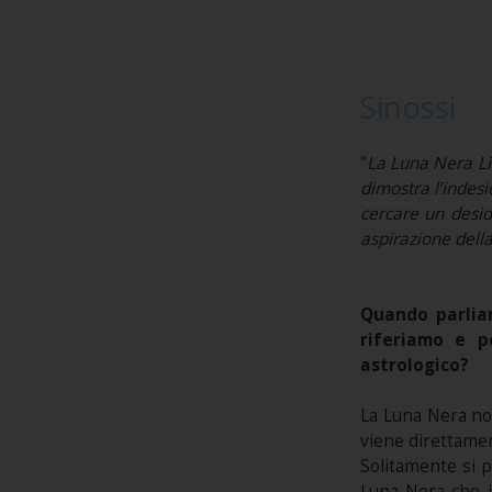
Sinossi
"
La Luna Nera Lili
dimostra l’indesi
cercare un desid
aspirazione dell
Quando parliam
riferiamo e p
astrologico?
La Luna Nera no
viene direttament
Solitamente si p
Luna Nera che i