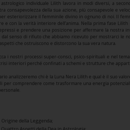
astrologico individuale Lilith lavora in modi diversi, a second
ra consapevolezza della sua azione, più consapevole e veloce
er esteriorizzare il femminile divino in ognuno di noi. Il fem
e e con la verità interiore dell’anima. Nella prima fase Lilith
repressi e prendere una posizione per affermare la nostra inte
o dal senso di rifiuto che abbiamo ricevuto per mostrarci le n
 aspetti che ostruiscono e distorcono la sua vera natura.
ca i nostri processi super-consci, psico-spirituali e nel tem
isi interiori perché confinati a schemi e strutture che appart
io analizzeremo chi è la Luna Nera Lilith e qual è il suo valor
ali per comprendere come trasformare una energia potenzialme
personale.
: Origine della Leggenda;
oi Quattro Aspetti della Dea in Astrologia;