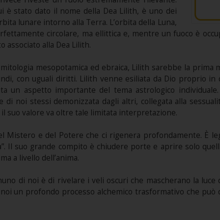
i è stato dato il nome della Dea Lilith, è uno dei
rbita lunare intorno alla Terra. L’orbita della Luna,
erfettamente circolare, ma ellittica e, mentre un fuoco è occup
o associato alla Dea Lilith.
 mitologia mesopotamica ed ebraica, Lilith sarebbe la prima m
indi, con uguali diritti. Lilith venne esiliata da Dio proprio i
a un aspetto importante del tema astrologico individuale. 
te di noi stessi demonizzata dagli altri, collegata alla sessua
il suo valore va oltre tale limitata interpretazione.
del Mistero e del Potere che ci rigenera profondamente. È le
”. Il suo grande compito è chiudere porte e aprire solo quell
 ma a livello dell’anima.
nuno di noi è di rivelare i veli oscuri che mascherano la luce
n noi un profondo processo alchemico trasformativo che può di