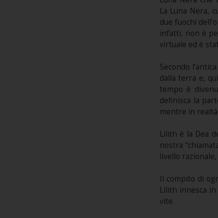
La Luna Nera, cu
due fuochi dell’o
infatti, non è p
virtuale ed è stat
Secondo l’antica
dalla terra e, qu
tempo è divenut
definisca la par
mentre in realtà 
Lilith è la Dea 
nostra “chiamata
livello razionale,
Il compito di og
Lilith innesca i
vite.