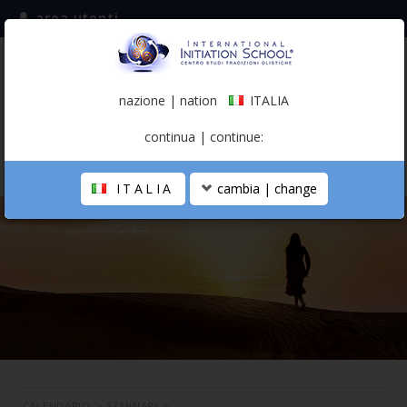
area utenti
iscriviti alla mailing list
ITALIA
(italiano)
nazione | nation
ITALIA
0,00 €
continua | continue:
ITALIA
cambia | change
LA SCUOLA
PERCORSO PERSONALE
PROFESSIONISTA OLISTICO
CALENDARIO
CONTATTI
SHOP
CALENDARIO
>
SEMINARI
>