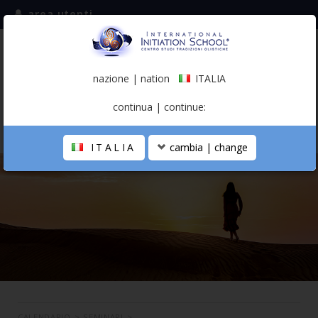
area utenti
iscriviti alla mailing list
ITALIA
(italiano)
nazione | nation
ITALIA
0,00 €
continua | continue:
ITALIA
cambia | change
LA SCUOLA
PERCORSO PERSONALE
PROFESSIONISTA OLISTICO
CALENDARIO
CONTATTI
SHOP
CALENDARIO
>
SEMINARI
>