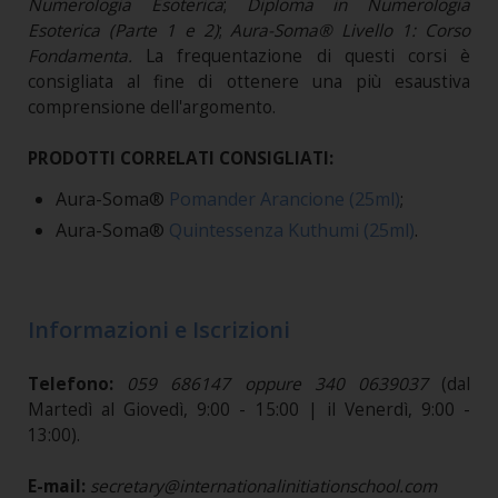
Numerologia Esoterica
;
Diploma in Numerologia
Esoterica (Parte 1 e 2)
;
Aura-Soma® Livello 1: Corso
Fondamenta
.
La frequentazione di questi corsi è
consigliata al fine di ottenere una più esaustiva
comprensione dell'argomento.
PRODOTTI CORRELATI CONSIGLIATI:
Aura-Soma®
Pomander Arancione (25ml)
;
Aura-Soma®
Quintessenza Kuthumi (25ml)
.
Informazioni e Iscrizioni
Telefono:
059 686147 oppure 340 0639037
(dal
Martedì al Giovedì, 9:00 - 15:00 | il Venerdì, 9:00 -
13:00).
E-mail:
secretary@internationalinitiationschool.com