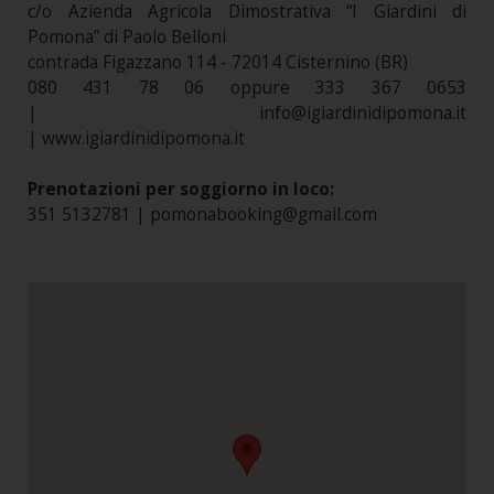
c/o Azienda Agricola Dimostrativa “I Giardini di
Pomona” di Paolo Belloni
contrada Figazzano 114 - 72014 Cisternino (BR)
080 431 78 06 oppure 333 367 0653
| info@igiardinidipomona.it
| www.igiardinidipomona.it
Prenotazioni per soggiorno in loco:
351 5132781 | pomonabooking@gmail.com