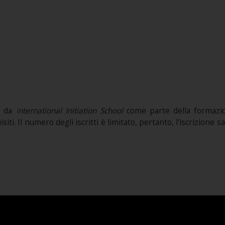
o da
I
nternational Initiation School
come parte della formazi
ti. Il numero degli iscritti è limitato, pertanto, l'iscrizione 