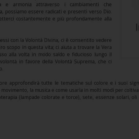
zia e armonia attraverso i cambiamenti che
, possiamo essere radicati e presenti verso Dio.
etterci costantemente e più profondamente alla
essi con la Volontà Divina, ci è consentito vedere
o scopo in questa vita; ci aiuta a trovare la Vera
so alla volta in modo saldo e fiducioso lungo il
 volontà in favore della Volontà Suprema, che ci
o.
ore approfondirà tutte le tematiche sul colore e i suoi signif
il movimento, la musica e come usarla in molti modi per coltivar
oterapia (lampade colorate e torce), sete, essenze solari, oli e