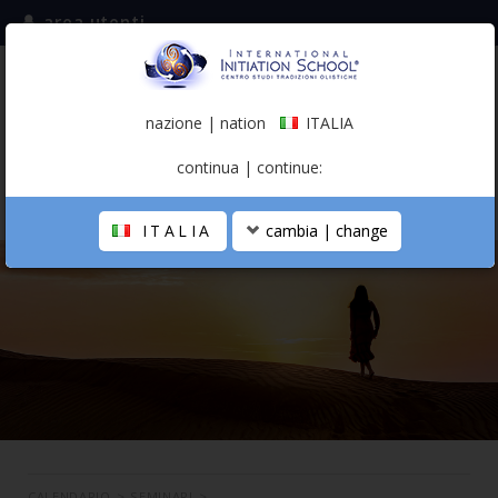
area utenti
iscriviti alla mailing list
ITALIA
(italiano)
nazione | nation
ITALIA
0,00 €
continua | continue:
ITALIA
cambia | change
LA SCUOLA
PERCORSO PERSONALE
PROFESSIONISTA OLISTICO
CALENDARIO
CONTATTI
SHOP
CALENDARIO
>
SEMINARI
>