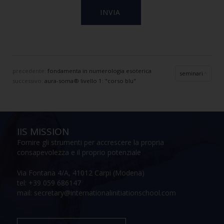
precedente:
fondamenta in numerologia esoterica
seminari
successivo:
aura-soma® livello 1: "corso blu"
IIS MISSION
Fornire gli strumenti per accrescere la propria
consapevolezza e il proprio potenziale
Via Fontana 4/A, 41012 Carpi (Modena)
tel: +39 059 686147
mail: secretary@internationalinitiationschool.com