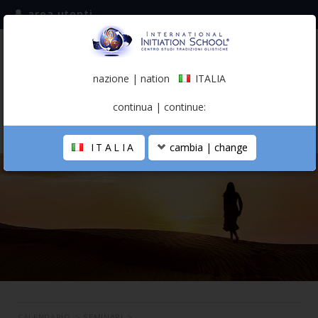
area utenti
iscriviti alla mailing list
ITALIA
(italiano)
nazione | nation
ITALIA
0,00 €
continua | continue:
ITALIA
cambia | change
LA SCUOLA
PERCORSO PERSONALE
PROFESSIONISTA OLISTICO
CALENDARIO
CONTATTI
SHOP
CALENDARIO
>
SEMINARI
>