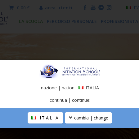
0,00 €
area utenti
IT
LA SCUOLA
PERCORSO PERSONALE
PROFESSIONISTA
nazione | nation
ITALIA
continua | continue:
ITALIA
cambia | change