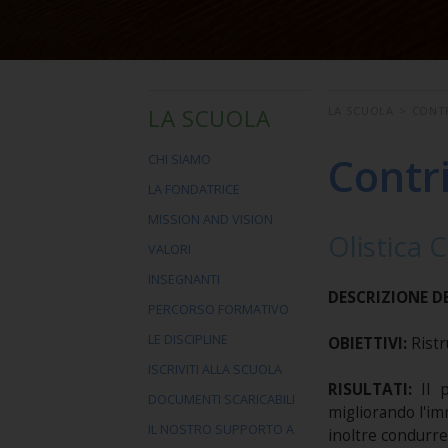
LA SCUOLA
LA SCUOLA
>
CONT
Contr
CHI SIAMO
LA FONDATRICE
MISSION AND VISION
Olistica C
VALORI
INSEGNANTI
DESCRIZIONE D
PERCORSO FORMATIVO
LE DISCIPLINE
OBIETTIVI:
Ristr
ISCRIVITI ALLA SCUOLA
RISULTATI:
Il 
DOCUMENTI SCARICABILI
migliorando l'imm
IL NOSTRO SUPPORTO A
inoltre condurre 