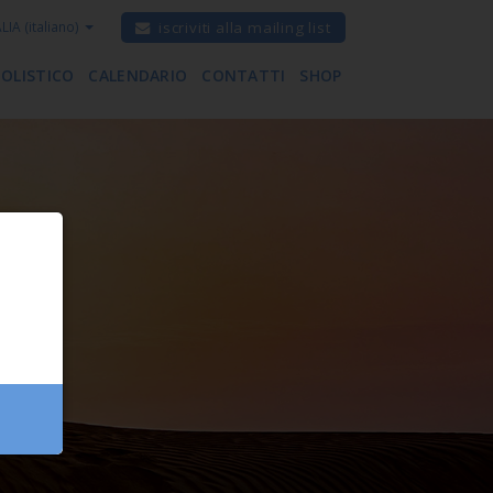
ALIA
(italiano)
iscriviti alla mailing list
 OLISTICO
CALENDARIO
CONTATTI
SHOP