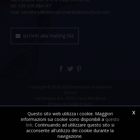
tel: +39 059 686147
mail: secretary@internationalinitiationschool.com
iscriviti alla mailing list
Copyright © 2018-2026 International Initiation
School
via Fontana 4/A, 41012 Carpi (Modena)
[Privacy e Cookie Policy]
x
Questo sito web utilizza i cookie. Maggiori
informazioni sui cookie sono disponibili a
questo
link
. Continuando ad utilizzare questo sito si
acconsente all'utilizzo dei cookie durante la
navigazione.