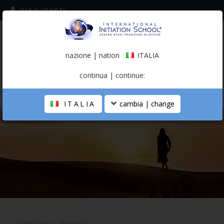
area utenti
iscriviti alla mailing list
ITALIA
(italiano)
nazione | nation
ITALIA
0,00 €
continua | continue:
ITALIA
cambia | change
LA SCUOLA
PERCORSO PERSONALE
PROFESSIONISTA OLISTICO
CALENDARIO
CONTATTI
SHOP
CALENDARIO
>
SEMINARI
>