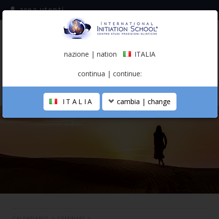
area utenti
iscriviti alla mailing list
ITALIA
(italiano)
nazione | nation
ITALIA
0,00 €
continua | continue:
ITALIA
cambia | change
LA SCUOLA
PERCORSO PERSONALE
PROFESSIONISTA OLISTICO
CALENDARIO
CONTATTI
SHOP
CALENDARIO
>
SEMINARI
>