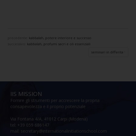
precedente:
kabbalah, potere interiore e successo
successivo:
kabbalah, profumi sacri e oli essenziali
seminari in differita
IIS MISSION
Fornire gli strumenti per accrescere la propria
consapevolezza e il proprio potenziale
Via Fontana 4/A, 41012 Carpi (Modena)
tel: +39 059 686147
mail: secretary@internationalinitiationschool.com