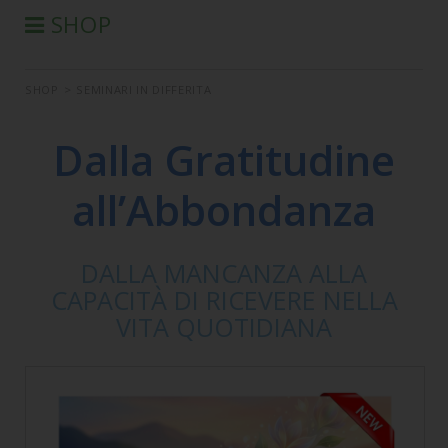
SHOP
®
PRODOTTI AURA-SOMA
SHOP
>
SEMINARI IN DIFFERITA
PRODOTTI IIS
SEMINARI
Dalla Gratitudine
SEMINARI IN DIFFERITA
all’Abbondanza
LIBRI
CONDIZIONI DI VENDITA
DALLA MANCANZA ALLA
CAPACITÀ DI RICEVERE NELLA
VITA QUOTIDIANA