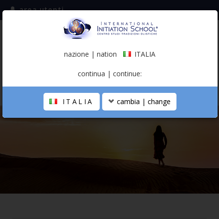
area utenti
iscriviti alla mailing list
ITALIA
(italiano)
nazione | nation
ITALIA
0,00 €
continua | continue:
ITALIA
cambia | change
LA SCUOLA
PERCORSO PERSONALE
PROFESSIONISTA OLISTICO
CALENDARIO
CONTATTI
SHOP