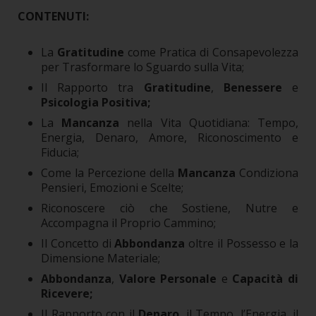
CONTENUTI:
La
Gratitudine
come Pratica di Consapevolezza
per Trasformare lo Sguardo sulla Vita;
Il Rapporto tra
Gratitudine
,
Benessere
e
Psicologia Positiva;
La
Mancanza
nella Vita Quotidiana: Tempo,
Energia, Denaro, Amore, Riconoscimento e
Fiducia;
Come la Percezione della
Mancanza
Condiziona
Pensieri, Emozioni e Scelte;
Riconoscere ciò che Sostiene, Nutre e
Accompagna il Proprio Cammino;
Il Concetto di
Abbondanza
oltre il Possesso e la
Dimensione Materiale;
Abbondanza
,
Valore Personale
e
Capacità di
Ricevere;
Il Rapporto con il
Denaro
, il Tempo, l’Energia, il