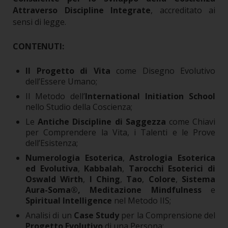
Attraverso Discipline Integrate
, accreditato ai
sensi di legge.
CONTENUTI:
Il Progetto di Vita
come Disegno Evolutivo
dell’Essere Umano;
Il Metodo dell’
International Initiation School
nello Studio della Coscienza;
Le
Antiche Discipline di Saggezza
come Chiavi
per Comprendere la Vita, i Talenti e le Prove
dell’Esistenza;
Numerologia Esoterica
,
Astrologia Esoterica
ed Evolutiva
,
Kabbalah
,
Tarocchi Esoterici di
Oswald Wirth
,
I Ching
,
Tao
,
Colore
,
Sistema
Aura-Soma®,
Meditazione Mindfulness
e
Spiritual Intelligence
nel Metodo IIS;
Analisi di un
Case Study
per la Comprensione del
Progetto Evolutivo
di una Persona;