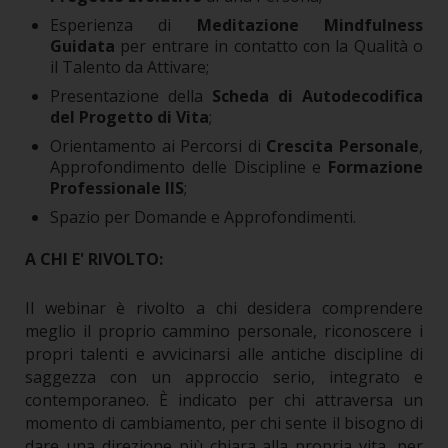
Esperienza di
Meditazione Mindfulness
Guidata
per entrare in contatto con la Qualità o
il Talento da Attivare;
Presentazione della
Scheda di Autodecodifica
del Progetto di Vita
;
Orientamento ai Percorsi di
Crescita Personale
,
Approfondimento delle Discipline e
Formazione
Professionale IIS
;
Spazio per Domande e Approfondimenti.
A CHI E' RIVOLTO:
Il webinar è rivolto a chi desidera comprendere
meglio il proprio cammino personale, riconoscere i
propri talenti e avvicinarsi alle antiche discipline di
saggezza con un approccio serio, integrato e
contemporaneo.
È indicato per chi attraversa un
momento di cambiamento, per chi sente il bisogno di
dare una direzione più chiara alla propria vita, per