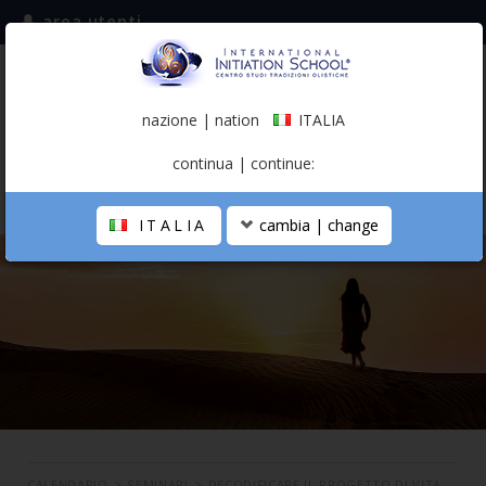
area utenti
iscriviti alla mailing list
ITALIA
(italiano)
nazione | nation
ITALIA
0,00 €
continua | continue:
ITALIA
cambia | change
LA SCUOLA
PERCORSO PERSONALE
PROFESSIONISTA OLISTICO
CALENDARIO
CONTATTI
SHOP
CALENDARIO
>
SEMINARI
>
DECODIFICARE IL PROGETTO DI VITA