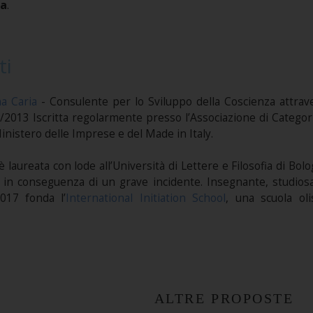
ta
.
ti
na Caria
- Consulente per lo Sviluppo della Coscienza attrave
/2013 Iscritta regolarmente presso l’Associazione di Categoria
Ministero delle Imprese e del Made in Italy.
i è laureata con lode all’Università di Lettere e Filosofia di Bol
in conseguenza di un grave incidente. Insegnante, studiosa
2017 fonda l’
International Initiation School
, una scuola ol
ALTRE PROPOSTE