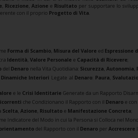
e
,
Ricezione
,
Azione
e
Risultato
per supportare lo svilupp
erente con il proprio
Progetto di Vita
.
me
Forma di Scambio
,
Misura del Valore
ed
Espressione d
tra
Identità
,
Valore Personale
e
Capacità di Ricevere
;
o
del
Denaro
nella Vita Quotidiana:
Sicurezza
,
Autonomia
,
i
Dinamiche Interiori
Legate al
Denaro
:
Paura
,
Svalutazi
Valore
e le
Crisi Identitarie
Generate da un Rapporto Disar
icorrenti
che Condizionano il Rapporto con il
Denaro
e con
a
Scelta
,
Azione
,
Risultato
e
Manifestazione Concreta
;
e Indicatore del Modo in cui la Persona si Colloca nel Mondo
iorientamento
del Rapporto con il
Denaro
per
Accrescere
l