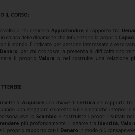
TO IL CORSO:
rivolto a chi desidera
Approfondire
il rapporto tra
Dena
ù chiara delle dinamiche che influenzano la propria
Capaci
on il mondo.
È indicato per persone interessate a osserva
l
Denaro
, per chi riconosce la presenza di difficoltà ricorren
tenere il proprio
Valore
o nel costruire una relazione p
OTTENERE:
rmette di
Acquisire
una chiave di
Lettura
del rapporto tr
uppando una maggiore chiarezza sulle dinamiche interiori e 
 persona vive lo
Scambio
e costruisce i propri risultati ne
rendere
più profondamente il legame tra
Identità
,
Valor
e il proprio rapporto con il
Denaro
in modo più consapevole,