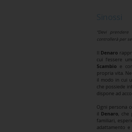
Sinossi
“Devi prendere 
controllerà per s
Il
Denaro
rappre
cui l’essere u
Scambio
e con 
propria vita. Ne
il modo in cui 
che possiede int
dispone ad accogl
Ogni persona co
il
Denaro
, che
familiari, esper
adattamento e 