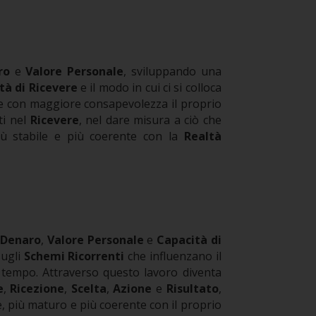
ro
e
Valore Personale
, sviluppando una
tà di Ricevere
e il modo in cui ci si colloca
re con maggiore consapevolezza il proprio
ti nel
Ricevere
, nel dare misura a ciò che
iù stabile e più coerente con la
Realtà
a
Denaro
,
Valore Personale
e
Capacità di
sugli
Schemi Ricorrenti
che influenzano il
l tempo.
Attraverso questo lavoro diventa
e
,
Ricezione
,
Scelta
,
Azione
e
Risultato
,
 più maturo e più coerente con il proprio