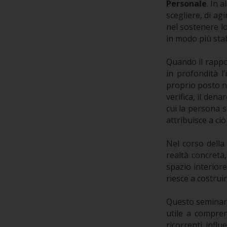
Personale
. In 
scegliere, di agi
nel sostenere l
in modo più stab
Quando il rapp
in profondità l’
proprio posto ne
verifica, il de
cui la persona s
attribuisce a ciò
Nel corso della 
realtà concreta
spazio interior
riesce a costrui
Questo seminari
utile a compre
ricorrenti infl