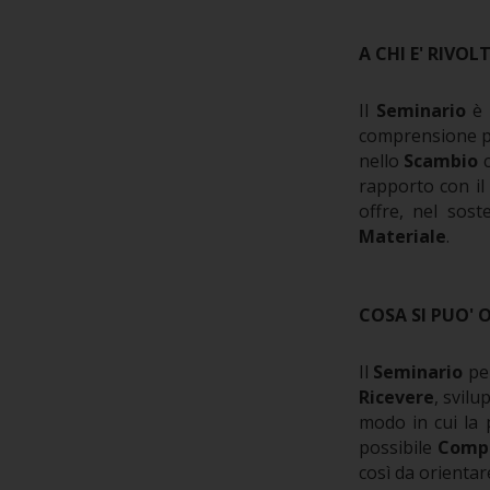
A CHI E' RIVOL
Il
Seminario
è 
comprensione pi
nello
Scambio
c
rapporto con i
offre, nel sos
Materiale
.
COSA SI PUO' 
Il
Seminario
pe
Ricevere
, svil
modo in cui la
possibile
Comp
così da orientar