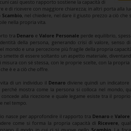
alcuni casi questo rapporto sostiene la capacità di
re e di ricevere con maggiore chiarezza; in altri porta alla luc
o
Scambio
, nel chiedere, nel dare il giusto prezzo a ciò che
ile nella propria vita.
orto tra
Denaro
e
Valore Personale
perde equilibrio, spes
identità della persona, generando crisi di valore, senso di i
l mondo e una percezione più fragile della propria capacità 
naro smette di essere soltanto un aspetto materiale, diventa
i misura con sé stessa, con le proprie scelte, con la propria c
 che è e a ciò che offre.
vita di un individuo il
Denaro
diviene quindi un indicatore 
, perché mostra come la persona si colloca nel mondo, qua
e concede alla ricezione e quale legame esiste tra il propri
re nel tempo.
o nasce per approfondire il rapporto tra
Denaro
e
Valore
ndere come si forma la propria capacità di
Ricevere
, qua
uenzano il modo in cui ci si muove nello
Scambio
. La foc