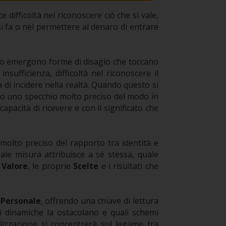
e difficoltà nel riconoscere ciò che si vale,
 si fa o nel permettere al denaro di entrare
so emergono forme di disagio che toccano
nsufficienza, difficoltà nel riconoscere il
di incidere nella realtà. Quando questo si
ndo uno specchio molto preciso del modo in
apacità di ricevere e con il significato che
molto preciso del rapporto tra identità e
le misura attribuisce a sé stessa, quale
o
Valore
, le proprie
Scelte
e i risultati che
 Personale
, offrendo una chiave di lettura
li dinamiche la ostacolano e quali schemi
alizzazione si concentrerà sul legame tra