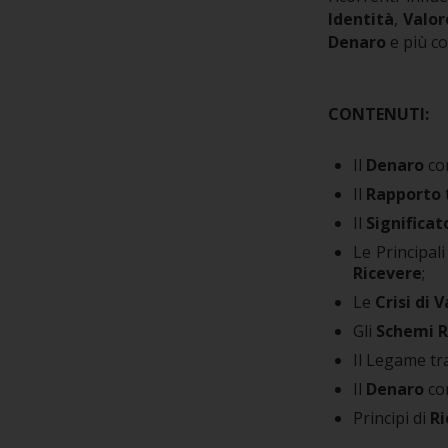
Identità
,
Valor
Denaro
e più co
CONTENUTI:
Il
Denaro
co
Il
Rapporto
Il
Significat
Le Principal
Ricevere
;
Le
Crisi di 
Gli
Schemi R
Il Legame tr
Il
Denaro
com
Principi di
R