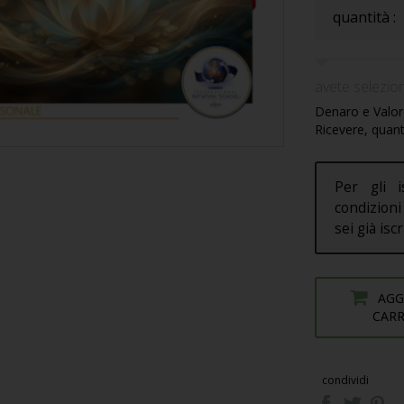
quantità :
avete selezion
Denaro e Valore
Ricevere, quant
Per gli i
condizioni 
sei già isc
AGG
CAR
condividi