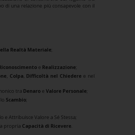
o di una relazione più consapevole con il
ella Realtà Materiale
;
Riconoscimento
e
Realizzazione
;
one
,
Colpa
,
Difficoltà nel Chiedere
e nel
monico tra
Denaro
e
Valore Personale
;
 lo
Scambio
;
 e Attribuisce Valore a Sé Stessa;
a propria
Capacità di Ricevere
.