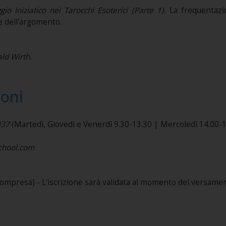
ggio Iniziatico nei Tarocchi Esoterici (Parte 1).
La frequentazio
 dell'argomento.
ald Wirth.
ioni
037
(Martedì, Giovedì e Venerdì 9.30-13.30 | Mercoledì 14.00-1
school.com
ompresa) - L'iscrizione sarà validata al momento del versament