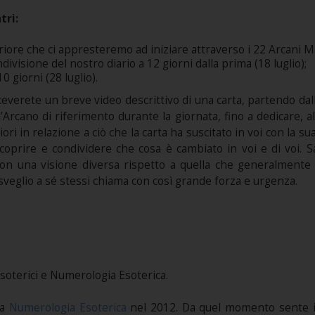
tri:
riore che ci appresteremo ad iniziare attraverso i 22 Arcani Magg
divisione del nostro diario a 12 giorni dalla prima (18 luglio);
0 giorni (28 luglio).
everete un breve video descrittivo di una carta, partendo dalla 1
ll’Arcano di riferimento durante la giornata, fino a dedicare, 
ri in relazione a ciò che la carta ha suscitato in voi con la su
coprire e condividere che cosa è cambiato in voi e di voi.
con una visione diversa rispetto a quella che generalmente si
risveglio a sé stessi chiama con così grande forza e urgenza.
soterici e Numerologia Esoterica.
la
Numerologia Esoterica
nel 2012. Da quel momento sente il 