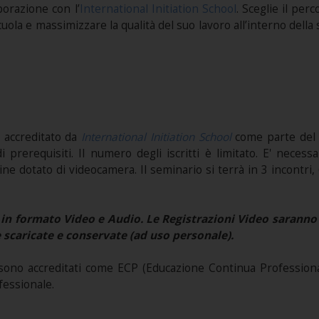
borazione con l’
International Initiation School
. Sceglie il pe
uola e massimizzare la qualità del suo lavoro all’interno della 
 accreditato da
International Initiation School
come parte de
i prerequisiti. Il numero degli iscritti è limitato. E' necess
ne dotato di videocamera. Il seminario si terrà in 3 incontri, 
in formato Video e Audio. Le Registrazioni Video saranno 
 scaricate e conservate (ad uso personale).
ono accreditati come ECP (Educazione Continua Professional
fessionale.