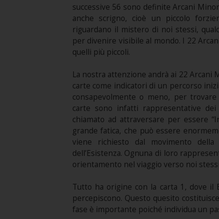
successive 56 sono definite Arcani Minori
anche scrigno, cioè un piccolo forzie
riguardano il mistero di noi stessi, qua
per divenire visibile al mondo. I 22 Arcan
quelli più piccoli.
La nostra attenzione andrà ai 22 Arcani 
carte come indicatori di un percorso ini
consapevolmente o meno, per trovare l
carte sono infatti rappresentative d
chiamato ad attraversare per essere “In
grande fatica, che può essere enormemen
viene richiesto dal movimento della
dell’Esistenza. Ognuna di loro rappresent
orientamento nel viaggio verso noi stess
Tutto ha origine con la carta 1, dove il
percepiscono. Questo quesito costituisce 
fase è importante poiché individua un pas