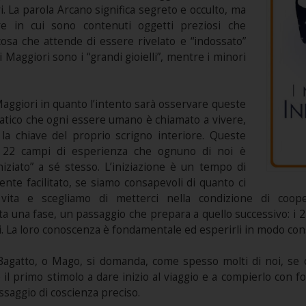
. La parola Arcano significa segreto e occulto, ma
re in cui sono contenuti oggetti preziosi che
lcosa che attende di essere rivelato e “indossato”
i Maggiori sono i “grandi gioielli”, mentre i minori
Maggiori in quanto l’intento sarà osservare queste
ziatico che ogni essere umano è chiamato a vivere,
a chiave del proprio scrigno interiore. Queste
ei 22 campi di esperienza che ognuno di noi è
iziato” a sé stesso. L’iniziazione è un tempo di
te facilitato, se siamo consapevoli di quanto ci
 vita e scegliamo di metterci nella condizione di coo
a una fase, un passaggio che prepara a quello successivo: i 2
i. La loro conoscenza è fondamentale ed esperirli in modo co
 Bagatto, o Mago, si domanda, come spesso molti di noi, se c
il primo stimolo a dare inizio al viaggio e a compierlo con f
saggio di coscienza preciso.