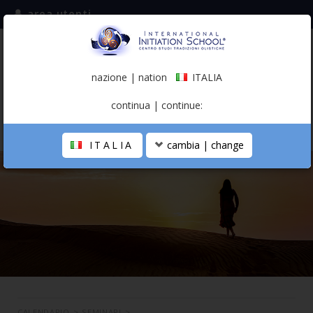
area utenti
iscriviti alla mailing list
ITALIA
(italiano)
nazione | nation
ITALIA
0,00 €
continua | continue:
ITALIA
cambia | change
LA SCUOLA
PERCORSO PERSONALE
PROFESSIONISTA OLISTICO
CALENDARIO
CONTATTI
SHOP
CALENDARIO
>
SEMINARI
>