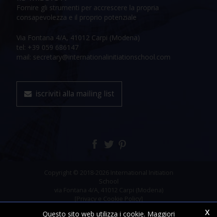
Fornire gli strumenti per accrescere la propria
consapevolezza e il proprio potenziale
Via Fontana 4/A, 41012 Carpi (Modena)
tel: +39 059 686147
mail: secretary@internationalinitiationschool.com
iscriviti alla mailing list
Copyright © 2018-2026 International Initiation
School
via Fontana 4/A, 41012 Carpi (Modena)
[Privacy e Cookie Policy]
x
Questo sito web utilizza i cookie. Maggiori