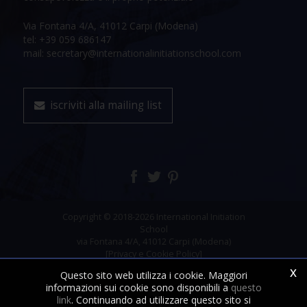
Via Fontana 4/A, 41012 Carpi (Modena)
tel: +39 059 686147
mail: secretary@internationalinitiationschool.com
iscriviti alla mailing list
Copyright © 2018-2026 International Initiation
School
via Fontana 4/A, 41012 Carpi (Modena)
[Privacy e Cookie Policy]
x
Questo sito web utilizza i cookie. Maggiori
informazioni sui cookie sono disponibili a
questo
link
. Continuando ad utilizzare questo sito si