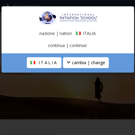
area utenti
iscriviti alla mailing list
ITALIA
(italiano)
nazione | nation
ITALIA
0,00 €
continua | continue:
ITALIA
cambia | change
LA SCUOLA
PERCORSO PERSONALE
PROFESSIONISTA OLISTICO
CALENDARIO
CONTATTI
SHOP
CALENDARIO
>
SEMINARI
>