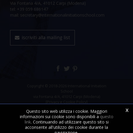
Via Fontana 4/A, 41012 Carpi (Modena)
tel: +39 059 686147
mail: secretary@internationalinitiationschool.com
iscriviti alla mailing list
Copyright © 2018-2026 International Initiation
School
via Fontana 4/A, 41012 Carpi (Modena)
[Privacy e Cookie Policy]
x
Questo sito web utilizza i cookie. Maggiori
informazioni sui cookie sono disponibili a
questo
link
. Continuando ad utilizzare questo sito si
acconsente all'utilizzo dei cookie durante la
navigazione.