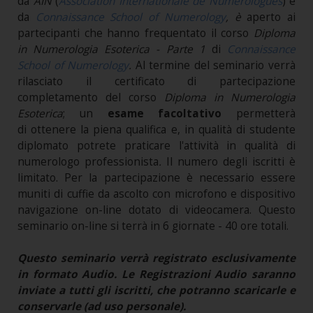
da
AIN
(
Association Internationale de Numerologues
) e
da
Connaissance School of Numerology
, è
aperto ai
partecipanti che hanno frequentato il corso
Diploma
in Numerologia Esoterica - Parte 1
di
Connaissance
School of Numerology
.
Al termine del seminario verrà
rilasciato il certificato di partecipazione
completamento del corso
Diploma in Numerologia
Esoterica
; un
esame
facoltativo
permetterà
di ottenere la piena qualifica e, in qualità di studente
diplomato potrete praticare l'attività in qualità di
numerologo professionista
.
Il numero degli iscritti è
limitato. Per la partecipazione è necessario essere
muniti di cuffie da ascolto con microfono e dispositivo
navigazione on-line dotato di videocamera.
Questo
seminario on-line si terrà in 6 giornate - 40 ore totali.
Questo seminario verrà registrato esclusivamente
in formato Audio. Le Registrazioni Audio saranno
inviate a tutti gli iscritti, che potranno scaricarle e
conservarle (ad uso personale).