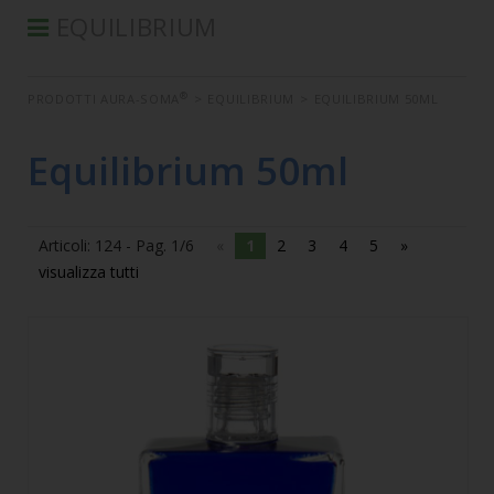
EQUILIBRIUM
®
PRODOTTI AURA-SOMA
®
PRODOTTI AURA-SOMA
>
EQUILIBRIUM
>
EQUILIBRIUM 50ML
PRODOTTI IIS
SEMINARI
Equilibrium 50ml
SEMINARI IN DIFFERITA
LIBRI
Articoli: 124 - Pag. 1/6
«
1
2
3
4
5
»
CONDIZIONI DI VENDITA
visualizza tutti