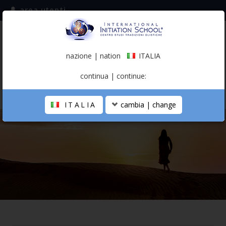
area utenti
iscriviti alla mailing list
ITALIA
(italiano)
nazione | nation
ITALIA
0,00 €
continua | continue:
ITALIA
cambia | change
LA SCUOLA
PERCORSO PERSONALE
PROFESSIONISTA OLISTICO
CALENDARIO
CONTATTI
SHOP