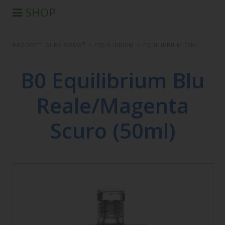
SHOP
®
PRODOTTI AURA-SOMA
®
PRODOTTI AURA-SOMA
>
EQUILIBRIUM
>
EQUILIBRIUM 50ML
PRODOTTI IIS
SEMINARI
B0 Equilibrium Blu
SEMINARI IN DIFFERITA
Reale/Magenta
LIBRI
CONDIZIONI DI VENDITA
Scuro (50ml)