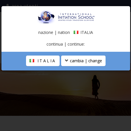
area utenti
iscriviti alla mailing list
ITALIA
(italiano)
nazione | nation
ITALIA
0,00 €
continua | continue:
ITALIA
cambia | change
LA SCUOLA
PERCORSO PERSONALE
PROFESSIONISTA OLISTICO
CALENDARIO
CONTATTI
SHOP