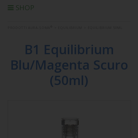
SHOP
®
PRODOTTI AURA-SOMA
®
PRODOTTI AURA-SOMA
>
EQUILIBRIUM
>
EQUILIBRIUM 50ML
PRODOTTI IIS
SEMINARI
B1 Equilibrium
SEMINARI IN DIFFERITA
Blu/Magenta Scuro
LIBRI
CONDIZIONI DI VENDITA
(50ml)