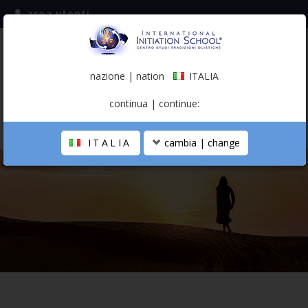
area utenti
iscriviti alla mailing list
ITALIA
(italiano)
nazione | nation
ITALIA
0,00 €
continua | continue:
ITALIA
cambia | change
LA SCUOLA
PERCORSO PERSONALE
PROFESSIONISTA OLISTICO
CALENDARIO
CONTATTI
SHOP