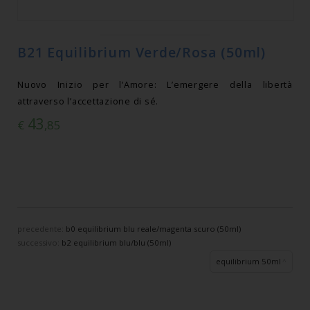
B21 Equilibrium Verde/Rosa (50ml)
Nuovo Inizio per l’Amore: L’emergere della libertà
attraverso l’accettazione di sé.
43
€
,85
precedente:
b0 equilibrium blu reale/magenta scuro (50ml)
successivo:
b2 equilibrium blu/blu (50ml)
equilibrium 50ml