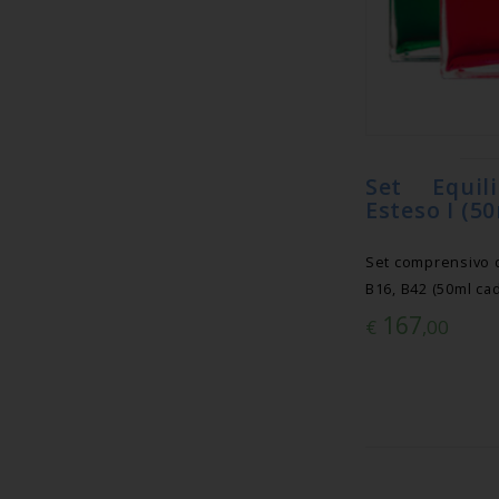
Set Equil
Esteso I (50
Set comprensivo di
B16, B42 (50ml ca
167
€
,00