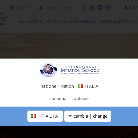
0,00 €
area utenti
IT
LA SCUOLA
PERCORSO PERSONALE
PROFESSIONISTA
nazione | nation
ITALIA
continua | continue:
ITALIA
cambia | change