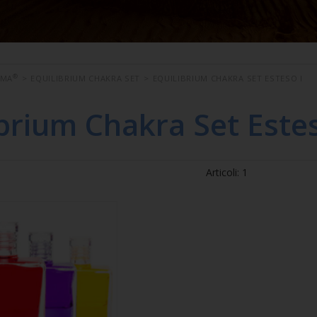
®
OMA
>
EQUILIBRIUM CHAKRA SET
>
EQUILIBRIUM CHAKRA SET ESTESO I
ibrium Chakra Set Estes
Articoli: 1