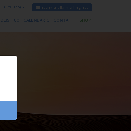
ALIA
(italiano)
iscriviti alla mailing list
 OLISTICO
CALENDARIO
CONTATTI
SHOP