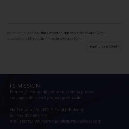
precedente:
b53 equilibrium verde chiaro/verde chiaro (50ml)
successivo:
b55 equilibrium chiaro/rosso (50ml)
equilibrium 50ml
IIS MISSION
Fornire gli strumenti per accrescere la propria
consapevolezza e il proprio potenziale
Via Fontana 4/A, 41012 Carpi (Modena)
tel: +39 059 686147
mail: secretary@internationalinitiationschool.com