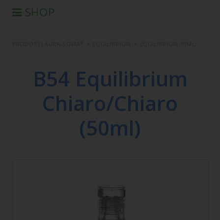
SHOP
®
PRODOTTI AURA-SOMA
®
PRODOTTI AURA-SOMA
>
EQUILIBRIUM
>
EQUILIBRIUM 50ML
PRODOTTI IIS
SEMINARI
B54 Equilibrium
SEMINARI IN DIFFERITA
Chiaro/Chiaro
LIBRI
CONDIZIONI DI VENDITA
(50ml)