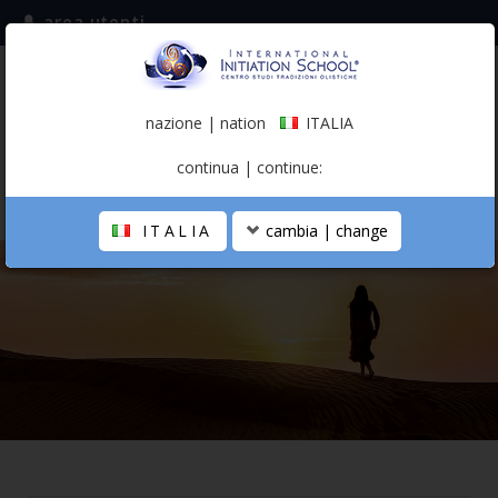
area utenti
iscriviti alla mailing list
ITALIA
(italiano)
nazione | nation
ITALIA
0,00 €
continua | continue:
ITALIA
cambia | change
LA SCUOLA
PERCORSO PERSONALE
PROFESSIONISTA OLISTICO
CALENDARIO
CONTATTI
SHOP