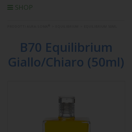
SHOP
®
PRODOTTI AURA-SOMA
®
PRODOTTI AURA-SOMA
>
EQUILIBRIUM
>
EQUILIBRIUM 50ML
PRODOTTI IIS
SEMINARI
B70 Equilibrium
SEMINARI IN DIFFERITA
Giallo/Chiaro (50ml)
LIBRI
CONDIZIONI DI VENDITA