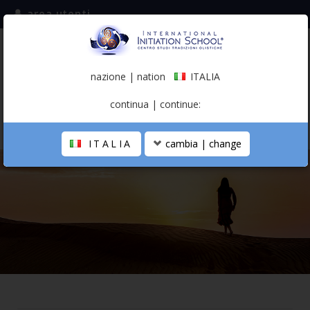
area utenti
iscriviti alla mailing list
ITALIA
(italiano)
nazione | nation
ITALIA
0,00 €
continua | continue:
ITALIA
cambia | change
LA SCUOLA
PERCORSO PERSONALE
PROFESSIONISTA OLISTICO
CALENDARIO
CONTATTI
SHOP