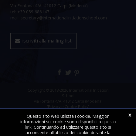
Via Fontana 4/A, 41012 Carpi (Modena)
tel: +39 059 686147
mail: secretary@internationalinitiationschool.com
iscriviti alla mailing list
Copyright © 2018-2026 International Initiation
School
via Fontana 4/A, 41012 Carpi (Modena)
[Privacy e Cookie Policy]
x
Questo sito web utilizza i cookie. Maggiori
informazioni sui cookie sono disponibili a
questo
link
. Continuando ad utilizzare questo sito si
acconsente all'utilizzo dei cookie durante la