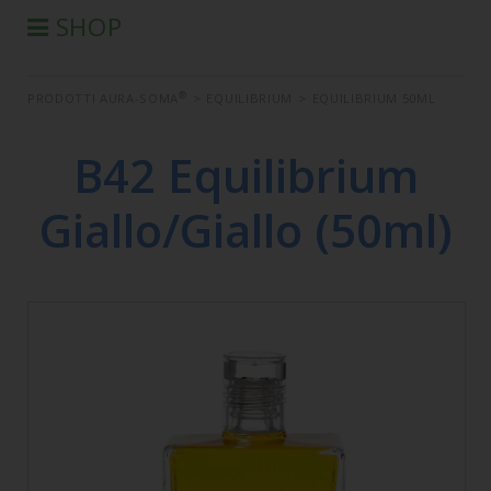
SHOP
®
PRODOTTI AURA-SOMA
®
PRODOTTI AURA-SOMA
>
EQUILIBRIUM
>
EQUILIBRIUM 50ML
PRODOTTI IIS
SEMINARI
B42 Equilibrium
SEMINARI IN DIFFERITA
Giallo/Giallo (50ml)
LIBRI
CONDIZIONI DI VENDITA