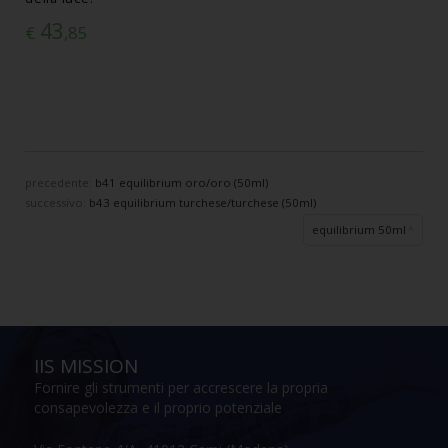
43
€
,85
precedente:
b41 equilibrium oro/oro (50ml)
successivo:
b43 equilibrium turchese/turchese (50ml)
equilibrium 50ml
IIS MISSION
Fornire gli strumenti per accrescere la propria
consapevolezza e il proprio potenziale