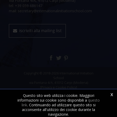
Via Fontana 4/A, 41012 Carpi (Modena)
tel: +39 059 686147
mail: secretary@internationalinitiationschool.com
iscriviti alla mailing list
Copyright © 2018-2026 International Initiation
School
via Fontana 4/A, 41012 Carpi (Modena)
[Privacy e Cookie Policy]
x
Questo sito web utilizza i cookie. Maggiori
informazioni sui cookie sono disponibili a
questo
link
. Continuando ad utilizzare questo sito si
acconsente all'utilizzo dei cookie durante la
navigazione.