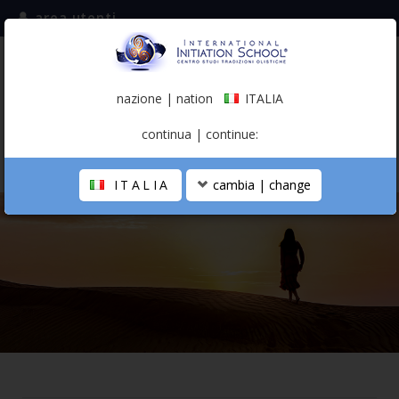
area utenti
iscriviti alla mailing list
ITALIA
(italiano)
nazione | nation
ITALIA
0,00 €
continua | continue:
ITALIA
cambia | change
LA SCUOLA
PERCORSO PERSONALE
PROFESSIONISTA OLISTICO
CALENDARIO
CONTATTI
SHOP