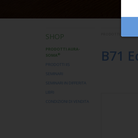
SHOP
PRODOTTI AURA-S
PRODOTTI AURA-
B71 E
®
SOMA
PRODOTTI IIS
SEMINARI
SEMINARI IN DIFFERITA
LIBRI
CONDIZIONI DI VENDITA