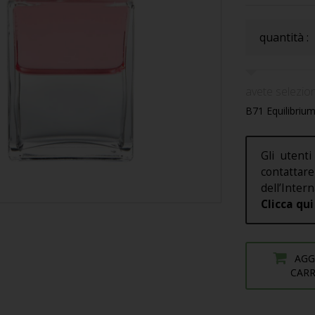
quantità :
avete selezion
B71 Equilibrium
Gli utenti
contatt
dell’Intern
Clicca qui
AGG
CAR