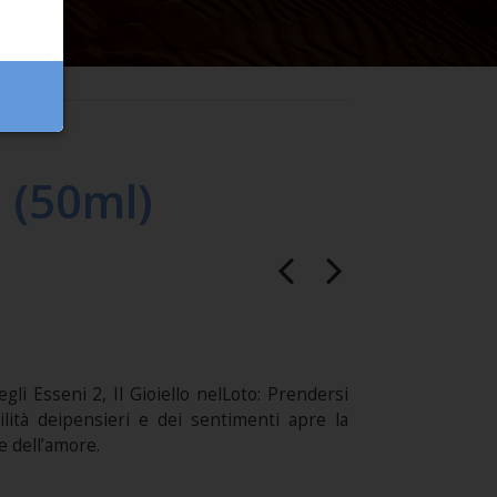
 (50ml)
egli Esseni 2, Il Gioiello nelLoto: Prendersi
ilità deipensieri e dei sentimenti apre la
e dell’amore.