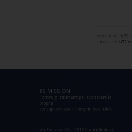
precedente:
b70 e
successivo:
b72 eq
IIS MISSION
Fornire gli strumenti per accrescere la
propria
consapevolezza e il proprio potenziale
Via Fontana 4/A, 41012 Carpi (Modena)