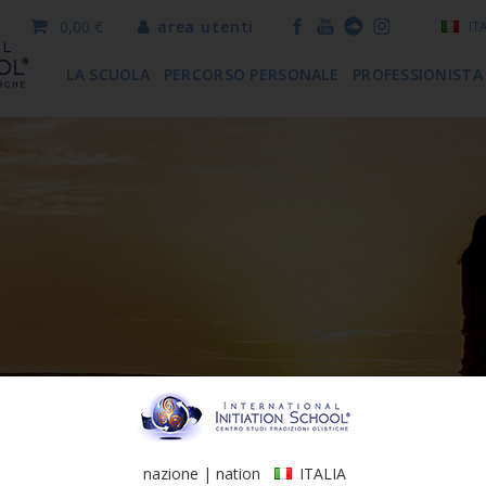
0,00 €
area utenti
IT
LA SCUOLA
PERCORSO PERSONALE
PROFESSIONISTA
nazione | nation
ITALIA