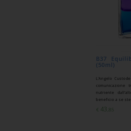
B37 Equili
(50ml)
L’Angelo Custode
comunicazione tr
nutriente dall’a
beneficio a se stes
43
€
,85