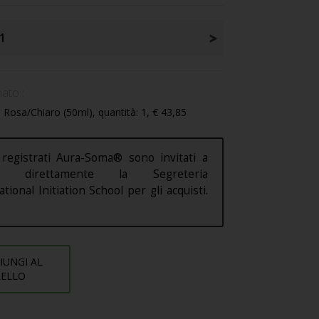
1
ato :
 Rosa/Chiaro (50ml), quantità: 1, € 43,85
 registrati Aura-Soma® sono invitati a
are direttamente la Segreteria
ational Initiation School per gli acquisti.
IUNGI AL
RELLO