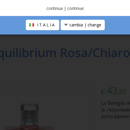
continua | continue:
ITALIA
cambia | change
®
OMA
>
EQUILIBRIUM
>
EQUILIBRIUM 50ML
quilibrium Rosa/Chiaro
43
,85
€
La Bottiglia d
la responsab
porta alpoter