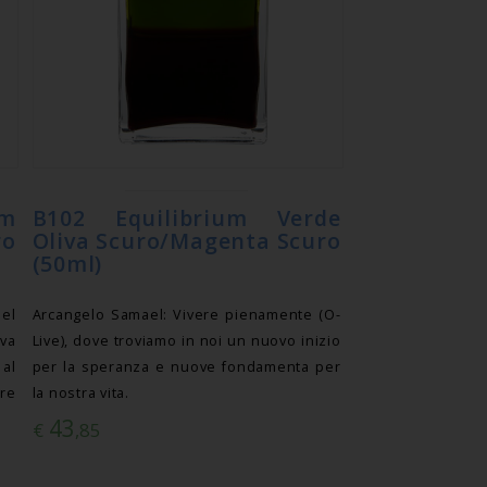
m
B102 Equilibrium Verde
o
Oliva Scuro/Magenta Scuro
(50ml)
del
Arcangelo Samael: Vivere pienamente (O-
va
Live), dove troviamo in noi un nuovo inizio
al
per la speranza e nuove fondamenta per
re
la nostra vita.
43
€
,85