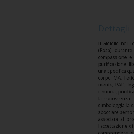
Dettagli
Il Gioiello ne
(Rosa); durante
compassione e d
purificazione, li
una specifica qua
corpo; MA, l'etic
mente; PAD, lega
rinuncia, purific
la conoscenza.
simboleggia la s
sbocciare sempre
associata al pro
l'accettazione d
comprendere, e p