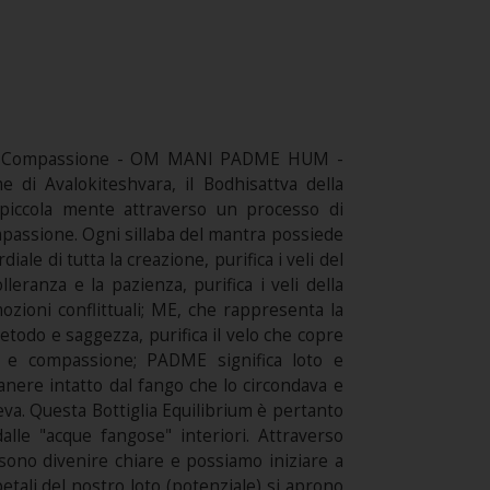
ore e Compassione - OM MANI PADME HUM -
 di Avalokiteshvara, il Bodhisattva della
 piccola mente attraverso un processo di
compassione. Ogni sillaba del mantra possiede
ale di tutta la creazione, purifica i veli del
lleranza e la pazienza, purifica i veli della
mozioni conflittuali; ME, che rappresenta la
 metodo e saggezza, purifica il velo che copre
re e compassione; PADME significa loto e
manere intatto dal fango che lo circondava e
va. Questa Bottiglia Equilibrium è pertanto
dalle "acque fangose" interiori. Attraverso
ossono divenire chiare e possiamo iniziare a
tali del nostro loto (potenziale) si aprono