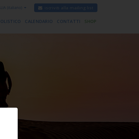
ALIA
(italiano)
iscriviti alla mailing list
 OLISTICO
CALENDARIO
CONTATTI
SHOP