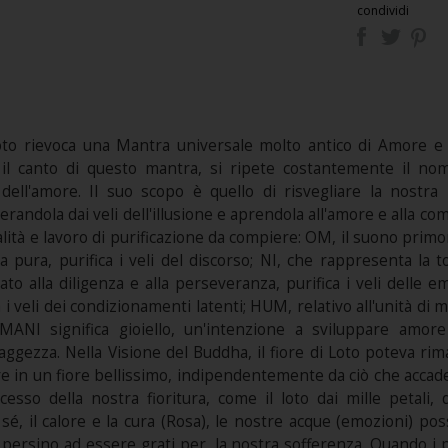
condividi
l Loto rievoca una Mantra universale molto antico di Am
 il canto di questo mantra, si ripete costantemente il nome
ell'amore. Il suo scopo è quello di risvegliare la nostra
berandola dai veli dell'illusione e aprendola all'amore e alla 
lità e lavoro di purificazione da compiere: OM, il suono primordi
a pura, purifica i veli del discorso; NI, che rappresenta la to
to alla diligenza e alla perseveranza, purifica i veli delle e
a i veli dei condizionamenti latenti; HUM, relativo all'unità di
 MANI significa gioiello, un'intenzione a sviluppare amo
aggezza. Nella Visione del Buddha, il fiore di Loto poteva ri
 in un fiore bellissimo, indipendentemente da ciò che accade
cesso della nostra fioritura, come il loto dai mille petali, 
i sé, il calore e la cura (Rosa), le nostre acque (emozioni) p
ersino ad essere grati per, la nostra sofferenza. Quando i pe